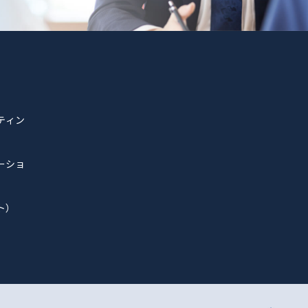
ティン
ーショ
ト）