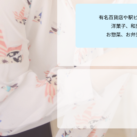
有名百貨店や駅
洋菓子、和
お惣菜、お弁