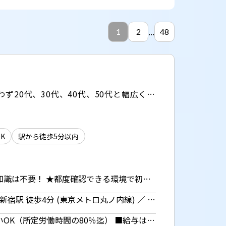
...
1
2
48
＼1ヵ月間の期間限定で扶養内希望の方もOK！／ ▼完全週休二日制／17時定時／残業なし ▼男女問わず20代、30代、40代、50代と幅広く活躍中！ ▼一斉スタートで一緒に始める仲間も沢山いて心強い♪
】
K
駅から徒歩5分以内
保険金支払いに関するデータ入力・事務作業 ★電話対応なし事務スタッフ募集！！ ☆保険知識は不要！ ★都度確認できる環境で初めてでも安心♪ ・届いた請求データの開封、チェック ・専用システムへのデータ入力 ・チャット対応 ・執務室内の清掃などその他庶務
東京都 新宿区 新宿駅 徒歩8分 (JR各線、京王本線、都営新宿線、大江戸線、小田急線) ／ 西新宿駅 徒歩4分 (東京メトロ丸ノ内線) ／ 都庁前駅 徒歩4分 (都営大江戸線)
時給1600円 【月額例】25万7600円+交通費 （時給1600円×7h×23日勤務の場合） ■日払いOK（所定労働時間の80％迄） ■給与は月1回の銀行振込となりますが、「JOBPAY（ジョブペイ）」の利用で就業当日に給料相当額の一部をセブン銀行や三菱UFJ銀行、コンビニ等のATMから受け取る事が可能です！※受取タイミングは自由だから週1回や月2回などの使い方もOK！ ◎『JOBPAY』はマイページにてカード発行手続き完了後より利用可能です♪ ⇒詳しくはお仕事紹介時に担当者までご相談ください