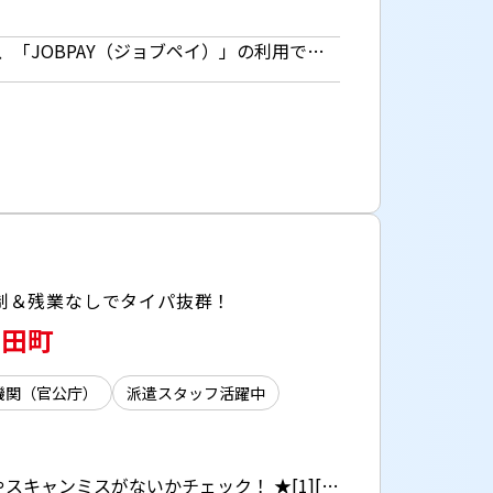
時給1226円 ■日払いOK（所定労働時間の80％迄） ■給与は月1回の銀行振込となりますが、「JOBPAY（ジョブペイ）」の利用で就業当日に給料相当額の一部をセブン銀行や三菱UFJ銀行、コンビニ等のATMから受け取る事が可能です！※受取タイミングは自由だから週1回や月2回などの使い方もOK！ ◎『JOBPAY』はマイページにてカード発行手続き完了後より利用可能です♪ ⇒詳しくはお仕事紹介時に担当者までご相談ください
制＆残業なしでタイパ抜群！
＠田町
機関（官公庁）
派遣スタッフ活躍中
図書館の本・雑誌の画像データのチェック [1]PCでスキャン済み画像を開く [2]画像にズレやスキャンミスがないかチェック！ ★[1][2]の繰り返し＆シンプルな作業！ 社員さんが近くにいるので不明点も確認しやすい環境で安心◎ 若手～主婦（夫）、ミドル層まで幅広く活躍中！ PC基本操作ができればOKです♪