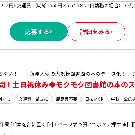
応募する
詳細をみる
問！土日祝休み◆モクモク図書館の本の
対なし
交通費一部支給
履歴書不要
日払いOK
学校・公的
 [1]本を台に置く [2]１ページずつ開いてボタン押す ★[1