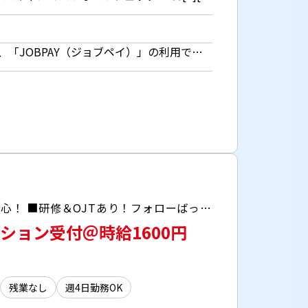
時給1226円 ■日払いOK（所定労働時間の80％迄） ■給与は月1回の銀行振込となりますが、「JOBPAY（ジョブペイ）」の利用で就業当日に給料相当額の一部をセブン銀行や三菱UFJ銀行、コンビニ等のATMから受け取る事が可能です！※受取タイミングは自由だから週1回や月2回などの使い方もOK！ ◎『JOBPAY』はマイページにてカード発行手続き完了後より利用可能です♪ ⇒詳しくはお仕事紹介時に担当者までご相談ください
＼世界中から人が集まるスカイツリーで働こう♪／ ■チームで行うから分からないことがあっても安心！ ■研修＆OJTあり！フォローばっちりな環境＾＾
ション受付＠時給1600円
残業なし
週4日勤務OK