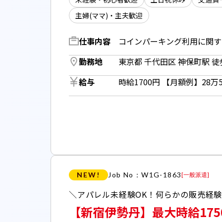
主婦(ママ)・主夫歓迎
仕事内容
勤務地
東京都 千代田区 神保町駅 徒
給与
NEW!
Job No：W1G-1863
[
一般派遣
]
【新宿伊勢丹】最大時給1750