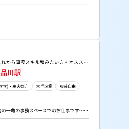
＼動きのある事務で飽きずにお仕事できる♪／ ・電話は1日2～3件だけで少なめ！集中できる◎ ・これから事務スキル積みたい方もオススメ＾＾
♪品川駅
(ママ)・主夫歓迎
大手企業
服装自由
物流センターでの伝票仕分けメイン事務 ▼大手通信キャリアのグループ会社！ ～物流倉庫内の一角の事務スペースでのお仕事です～ ・伝票データの印刷、仕分け ・決まったフォーマットへのデータ入力 ・倉庫現場スタッフさんへ伝票を渡す ・電話対応（1日2～3件程度） ・メール対応（最初はカンタンなものから返信程度♪） ・ぬいぐるみなどの軽量物のピッキング＆検品 ＊事務作業7割、軽作業3割程度の業務です＊