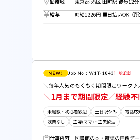
勤務地
東京都 港区 田町駅 徒歩12分 
給与
NEW!
Job No：W1T-1843
[
一般派遣
]
＼毎年人気のもくもく期間限定ワーク♪
＼1月まで期間限定／経験不
未経験・初心者歓迎
土日祝休み
電話応
残業なし
主婦(ママ)・主夫歓迎
仕事内容