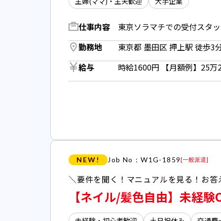
主婦(ママ)・主夫歓迎
大手企業
仕事内容
勤務地
給与
NEW!
Job No：W1G-1859
[
一般派遣
]
【ネイル/髪色自由】未経験
未経験・初心者歓迎
土日祝休み
交通費