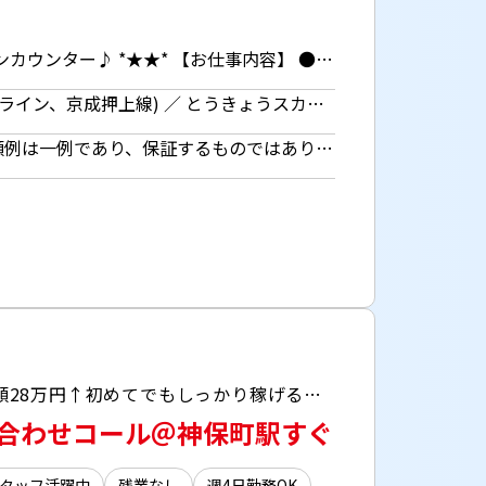
東京ソラマチでの受付スタッフ *★―――――――――――――――★* 東京スカイツリータウンの インフォメーションカウンター♪ *★―――――――――――――――★* 【お仕事内容】 ●お客様からのお問い合わせ対応 例） 「トイレはどこですか？」 「〇〇のお店は何階にありますか？」など →店舗の場所やチケット購入方法 周辺の観光スポット・交通アクセス など ●その他 └落とし物や迷子の受付 └館内アナウンス ⇒イベントの案内や車両の呼び出し など □■━━━━━【ここがPOINT】━━━━━■□ ＊英語スキル不問！コミュ力を活かせる！ →モチロン英語を使いたい、学びたい方も歓迎◎ ＊期間限定ワーク！次の仕事の繋ぎで働ける♪
東京都 墨田区 押上駅 徒歩3分 (東京メトロ半蔵門線、都営地下鉄浅草線、東武スカイツリーライン、京成押上線) ／ とうきょうスカイツリー駅 徒歩3分 ( 東武スカイツリーライン)
時給1600円 【月額例】25万2000円+交通費 （時給1600円×7.5h×21日勤務の場合） ※月額例は一例であり、保証するものではありません。 ◆週払い（規定あり）利用OK！※ご本人様からお仕事紹介時に申請があった場合のみ適用（初回2ヵ月間のみ、以降月払い制。マイナンバー＆扶養控除申告書の提出が必要です。）
＼要件を聞く！マニュアルを見る！お答えするだけ♪／ ■「完全週休二日制」で働きやすい◎ ■月額28万円↑初めてでもしっかり稼げる＾＾
い合わせコール＠神保町駅すぐ
タッフ活躍中
残業なし
週4日勤務OK