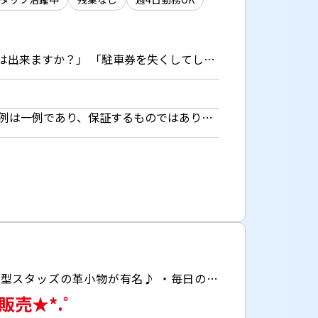
コインパーキング利用に関するコールセンター 例： 「駐車料金はいくら？」 「事前に予約は出来ますか？」 「駐車券を失くしてしまった…」 「精算機からおつりが出てこないです」など ＊マニュアルを見ながら回答するだけ！ ＊その他データ入力など （インカム使用） ＼ 専門的な知識は不要◎ ／ 1ヶ月間、研修がしっかりあるので安心してスタート♪
時給1700円 【月額例】28万5600円＋交通費 （時給1700円×8h×21日勤務の場合） ※月額例は一例であり、保証するものではありません。 ◆週払い（規定あり）利用OK！※ご本人様からお仕事紹介時に申請があった場合のみ適用（初回2ヵ月間のみ、以降月払い制。マイナンバー＆扶養控除申告書の提出が必要です。）
＼アパレル未経験OK！何らかの販売経験があれば応募OK♪／ ・魔法の靴と称されるハイヒールや星型スタッズの革小物が有名♪ ・毎日の洋服に困らない♪制服着用での勤務！
販売★*.゜