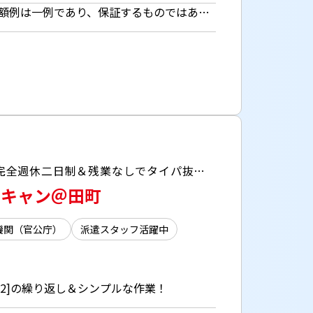
時給1550円 【月額例】25万2273円+交通費 （時給1550円×7.75h×21日勤務の場合） ※月額例は一例であり、保証するものではありません。 ■日払いOK（所定労働時間の80％迄） ■給与は月1回の銀行振込となりますが、「JOBPAY（ジョブペイ）」の利用で就業当日に給料相当額の一部をセブン銀行や三菱UFJ銀行、コンビニ等のATMから受け取る事が可能です！※受取タイミングは自由だから週1回や月2回などの使い方もOK！ ◎『JOBPAY』はマイページにてカード発行手続き完了後より利用可能です♪ ⇒詳しくはお仕事紹介時に担当者までご相談ください
＼電話なし！モクモク作業好きにはたまらない！／ ・毎年人気の大規模図書館の本のデータ化！ ・完全週休二日制＆残業なしでタイパ抜群！ ・若手～主婦（夫）、ミドル層まで幅広く活躍中！
スキャン＠田町
機関（官公庁）
派遣スタッフ活躍中
][2]の繰り返し＆シンプルな作業！