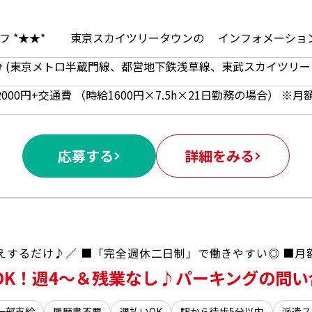
応募する
詳細をみる
OK！週4～＆残業なし♪パーキングの問
一部支給
履歴書不要
週払いOK
駅から徒歩5分以内
派遣ス