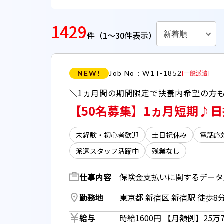
1429
新着順
件
（1～30件表示）
NEW!
Job No：W1T-1852
[
一般派遣
]
【50名募集】1ヵ月短期♪
未経験・初心者歓迎
土日祝休み
電話応
派遣スタッフ活躍中
残業なし
仕事内容
勤務地
給与