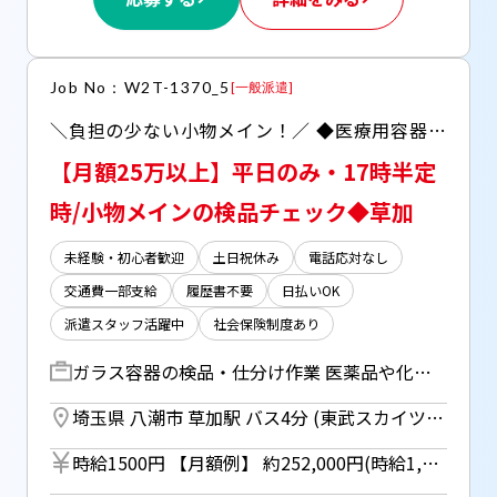
Job No：W2T-1370_5
[
一般派遣
]
＼負担の少ない小物メイン！／ ◆医療用容器製造会社での検品作業 ◆大半の方が未経験からスタートです
【月額25万以上】平日のみ・17時半定
時/小物メインの検品チェック◆草加
未経験・初心者歓迎
土日祝休み
電話応対なし
交通費一部支給
履歴書不要
日払いOK
派遣スタッフ活躍中
社会保険制度あり
ガラス容器の検品・仕分け作業 医薬品や化粧品に使われる ガラス容器の製造・加工を 行うセンターでの勤務です。 【具体的な内容】 ・ガラス瓶にキズがないか 目視でチェック ・不備があるものを取り除く ・容器を洗浄機へセット ・箱詰めやパレット積み 難しい機械操作はなく、 検査がメインのお仕事。 コツコツと集中して 作業に取り組める方に ピッタリな環境です。 ◆土日祝は完全休み！ 平日の日勤のみなので 予定が立てやすいです。 ◆草加駅・八潮駅から 路線バスが利用可能。 バス代は別途支給します
埼玉県 八潮市 草加駅 バス4分 (東武スカイツリーライン) ／ 八潮駅 バス11分 (つくばエクスプレス)
時給1500円 【月額例】 約252,000円(時給1,500円×実働8h×21日) ※月額例は一例であり、保証するものではありません。 ※草加、八潮駅からの路線バス料金（規定あり） ■日払いOK（所定労働時間の80％迄） ■給与は月1回の銀行振込となりますが、「JOBPAY（ジョブペイ）」の利用で就業当日に給料相当額の一部をセブン銀行や三菱UFJ銀行、コンビニ等のATMから受け取る事が可能です！※受取タイミングは自由だから週1回や月2回などの使い方もOK！ ◎『JOBPAY』はマイページにてカード発行手続き完了後より利用可能です♪ ⇒詳しくはお仕事紹介時に担当者までご相談ください