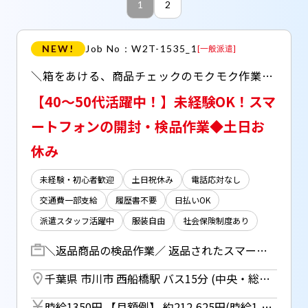
1
2
NEW!
Job No：W2T-1535_1
[
一般派遣
]
＼箱をあける、商品チェックのモクモク作業／ ◆返品されたスマートフォンの点検チェック ◆複雑な作業なし、未経験からスタートOK！
【40～50代活躍中！】未経験OK！スマ
ートフォンの開封・検品作業◆土日お
休み
未経験・初心者歓迎
土日祝休み
電話応対なし
交通費一部支給
履歴書不要
日払いOK
派遣スタッフ活躍中
服装自由
社会保険制度あり
＼返品商品の検品作業／ 返品されたスマートフォンの チェック作業をお願いします！ 具体的には… ◆箱を開封して商品を確認 ◆破損等がないかのチェック ◆品番等を専用システムへ入力 ※テンキー入力がメイン ◆商品ごとの仕分け 専門的な知識やスキルは一切不要 手順通りに確認するだけなので 未経験からでもすぐにできるお仕事です
千葉県 市川市 西船橋駅 バス15分 (中央・総武各駅停車) ／ 二俣新町駅 徒歩15分 (京葉線)
時給1350円 【月額例】 約212,625円(時給1,350円×実働7.5h×21日) ※月額例は一例であり、保証するものではありません。 ■日払いOK（所定労働時間の80％迄） ■給与は月1回の銀行振込となりますが、「JOBPAY（ジョブペイ）」の利用で就業当日に給料相当額の一部をセブン銀行や三菱UFJ銀行、コンビニ等のATMから受け取る事が可能です！※受取タイミングは自由だから週1回や月2回などの使い方もOK！ ◎『JOBPAY』はマイページにてカード発行手続き完了後より利用可能です♪ ⇒詳しくはお仕事紹介時に担当者までご相談ください