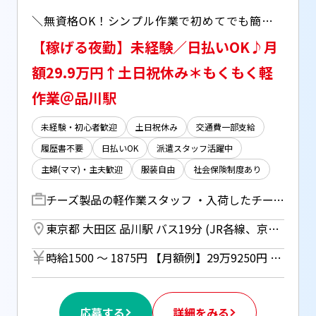
＼無資格OK！シンプル作業で初めてでも簡単♪／ ・9名大募集！今なら採用率もアップ＾＾ ・【最大時給1875円】+交通費支給◎
【稼げる夜勤】未経験／日払いOK♪月
額29.9万円↑土日祝休み＊もくもく軽
作業＠品川駅
未経験・初心者歓迎
土日祝休み
交通費一部支給
履歴書不要
日払いOK
派遣スタッフ活躍中
主婦(ママ)・主夫歓迎
服装自由
社会保険制度あり
チーズ製品の軽作業スタッフ ・入荷したチーズを開く ・カットされたチーズを機械へセット＆動作チェック ・商品の検品チェック ・出来上がった商品を梱包＆箱詰め ＊いずれかの業務をおまかせ！ ＜取り扱う商品＞ スーパー等でよく見るあのスライスチーズなど！ 市販用の小さいチーズがメインです♪
東京都 大田区 品川駅 バス19分 (JR各線、京急線) ／ 天王洲アイル駅 バス15分 (りんかい線)
時給1500 〜 1875円 【月額例】29万9250円 (割増時給1875円×実働6h)+(時給1500円×実働2h)×21日 ※月額例は一例であり、保証するものではありません。 ◎22時～翌5時の間は深夜割増（時給1875円）となります。 ■日払いOK（所定労働時間の80％迄） ■給与は月1回の銀行振込となりますが、「JOBPAY（ジョブペイ）」の利用で就業当日に給料相当額の一部をセブン銀行や三菱UFJ銀行、コンビニ等のATMから受け取る事が可能です！※受取タイミングは自由だから週1回や月2回などの使い方もOK！ ◎『JOBPAY』はマイページにてカード発行手続き完了後より利用可能です♪ ⇒詳しくはお仕事紹介時に担当者までご相談ください
応募する
詳細をみる