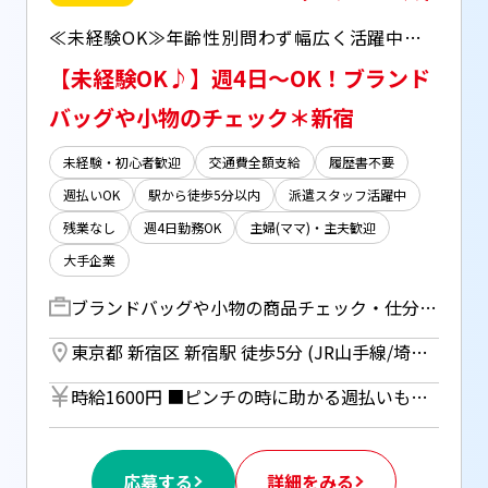
≪未経験OK≫年齢性別問わず幅広く活躍中！接客・営業の経験活かせます♪ スタッフ同士のコミュニケーションを大切にしている環境◎当社HT社員も常駐しています^^ バッグやアクセサリーの検品や仕分けなどをお任せします☆彡
【未経験OK♪】週4日～OK！ブランド
バッグや小物のチェック＊新宿
未経験・初心者歓迎
交通費全額支給
履歴書不要
週払いOK
駅から徒歩5分以内
派遣スタッフ活躍中
残業なし
週4日勤務OK
主婦(ママ)・主夫歓迎
大手企業
ブランドバッグや小物の商品チェック・仕分け 人気のラグジュアリーブランドを扱うお店の裏方！ ＜具体的には…＞ ・届いた商品の受け取り、中身の確認 ・キズや汚れがないかのチェック ・ラッピング（包装） ・在庫の確認など、スタッフとの共有 ＝＝＝＝＝＝＝＝＝＝＝＝＝＝＝＝＝＝＝＝ ＊当社スタッフ活躍中！ ＊丁寧なサポート体制◎ ＊わからないことはすぐに聞けて安心☆ ＝＝＝＝＝＝＝＝＝＝＝＝＝＝＝＝＝＝＝＝
東京都 新宿区 新宿駅 徒歩5分 (JR山手線/埼京線/中央線/総武線/京王線/小田急線/都営新宿線/都営大江戸線/東京メトロ丸ノ内線) ／ 新宿三丁目駅 徒歩1分 (副都心線/丸ノ内線/都営新宿線)
時給1600円 ■ピンチの時に助かる週払いもOK！ （規定あり、ご希望の方は事前にご相談ください） ■月払いの場合は月末締めの翌月20日銀行振り込み ■研修時も同時給
応募する
詳細をみる