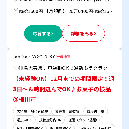
時給1600円 【月額例】 26万0400円(時給1600円×実働7.75h×21日) ※月額例は一例であり、保証するものではありません。 ■日払いOK（所定労働時間の80％迄） ■給与は月1回の銀行振込となりますが、「JOBPAY（ジョブペイ）」の利用で就業当日に給料相当額の一部をセブン銀行や三菱UFJ銀行、コンビニ等のATMから受け取る事が可能です！※受取タイミングは自由だから週1回や月2回などの使い方もOK！ ◎『JOBPAY』はマイページにてカード発行手続き完了後より利用可能です♪ ⇒詳しくはお仕事紹介時に担当者までご相談ください
応募する
詳細をみる
Job No：W2G-0490
[
一般派遣
]
＼40名大募集♪車通勤OKで通勤もラクラク／ ◆東京土産でお馴染み！経験不要のモクモク作業 ◆空調完備のきれいなセンターです◎
【未経験OK】12月までの期間限定！週
3日～＆時間選んでOK♪お菓子の検品
＠桶川市
未経験・初心者歓迎
交通費一部支給
履歴書不要
週払いOK
扶養控除内OK
派遣スタッフ活躍中
週2・3日勤務OK
週4日勤務OK
主婦(ママ)・主夫歓迎