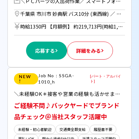
＼ＰＣパーツの入出荷作業／ スマートフォンやPCに使われる小さな 電子パーツ（チップ）の仕分け作業 【具体的なお仕事内容】 ・届いた部品の数をチェック ・リストと照らし合わせる ・指定された棚へ並べる ・出荷する分を箱に入れる ・最後にラベルシールを貼る など 扱うものはすべて手のひらサイズの 非常に軽い部品ばかりです。 品番でチェックするのでＰＣ知識は一切不要♪ 土日祝日は完全固定休み！ うれしい日払い制度あり（JOBPAY)
千葉県 市川市 妙典駅 バス10分 (東西線) ／ 市川塩浜駅 バス10分 (京葉線)
時給1350円 【月額例】 約219,713円(時給1,350円×実働7.75h×21日) ※月額例は一例であり、保証するものではありません。 ■日払いOK（所定労働時間の80％迄） ■給与は月1回の銀行振込となりますが、「JOBPAY（ジョブペイ）」の利用で就業当日に給料相当額の一部をセブン銀行や三菱UFJ銀行、コンビニ等のATMから受け取る事が可能です！※受取タイミングは自由だから週1回や月2回などの使い方もOK！ ◎『JOBPAY』はマイページにてカード発行手続き完了後より利用可能です♪ ⇒詳しくはお仕事紹介時に担当者までご相談ください
応募する
詳細をみる
Job No：SSGA-
NEW
[
パート・アルバイ
!
ト
]
1010_h
＼未経験OK＊接客や営業の経験も活かせます／ バッグや雑貨など、有名ブランドの商品仕分けなどをお任せ☆彡 スタッフ同士のコミュニケーションを大切にしている環境◎ ▼当社HT社員常駐の職場 ▼年齢性別問わずスタッフご活躍中！
ご経験不問♪バックヤードでブランド
品チェック＠当社スタッフ活躍中
未経験・初心者歓迎
交通費全額支給
履歴書不要
週払いOK
駅から徒歩5分以内
派遣スタッフ活躍中