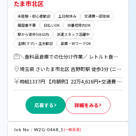
たま市北区
未経験・初心者歓迎
土日祝休み
交通費一部支給
履歴書不要
日払いOK
扶養控除内OK
駅から徒歩5分以内
派遣スタッフ活躍中
主婦(ママ)・主夫歓迎
副業・WワークOK
＼食料品倉庫での仕分け作業／ レトルト食品や調味料の常温商品や 肉、魚などの冷凍食品を扱う倉庫でのお仕事です 主に ・配送先ごとにケースを並べる ・イヤホンからアナウンスされる商品をケースに入れる ・その他商品のシール貼り など ◆月～日・週5でのシフト勤務 （希望休申請・曜日固定も相談OK！） ◆通勤しやすいマイカー通勤対応 （ガソリン代別途支給・駐車場あり） ◆日払い対応（JOBPAY)
埼玉県 さいたま市北区 吉野町駅 徒歩3分 (ニューシャトル)
時給1337円 【月額例】22万4,616円+交通費 (時給1337円×実働8×21日の場合) ※月額例は一例であり、保証するものではありません。 ※車・バイク通勤の場合はガソリン代支給（規定あり） ■日払いOK（所定労働時間の80％迄） ■給与は月1回の銀行振込となりますが、「JOBPAY（ジョブペイ）」の利用で就業当日に給料相当額の一部をセブン銀行や三菱UFJ銀行、コンビニ等のATMから受け取る事が可能です！※受取タイミングは自由だから週1回や月2回などの使い方もOK！ ◎『JOBPAY』はマイページにてカード発行手続き完了後より利用可能です♪ ⇒詳しくはお仕事紹介時に担当者までご相談ください
応募する
詳細をみる
Job No：W2G-0468_1
[
一般派遣
]