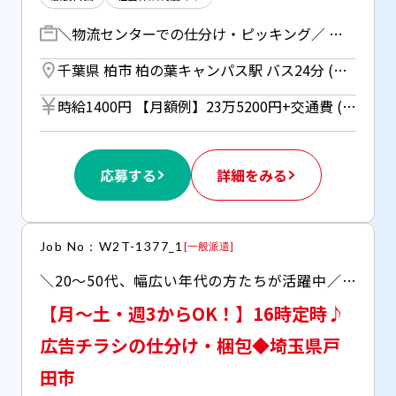
＼物流センターでの仕分け・ピッキング／ 窓サッシやダンボールなどの商材の 入出荷作業をおねがいします ・商品の数を数える ・種類ごとの仕分け、検品 ・出荷リストの商品の回収 など ◆通勤ラクラクのマイカー通勤対応 （ガソリン代別途支給、無料駐車場あり） ◆土日祝定休日＆残業すくなめ♪
千葉県 柏市 柏の葉キャンパス駅 バス24分 (つくばエクスプレス) ／ 江戸川台駅 バス22分 (東武アーバンパークライン)
時給1400円 【月額例】23万5200円+交通費 (時給1400円×実働8h×21日の場合) ※月額例は一例であり、保証するものではありません。 ★車・バイク通勤の場合はガソリン代支給（規定あり） ◆週払い（規定あり）利用OK！※ご本人様からお仕事紹介時に申請があった場合のみ適用 （初回2ヵ月間のみ、以降月払い制。マイナンバー＆扶養控除申告書の提出が必要です。）
応募する
詳細をみる
Job No：W2T-1377_1
[
一般派遣
]
＼20～50代、幅広い年代の方たちが活躍中／ ◆新聞用折込チラシの仕分け作業 ◆複雑な作業ナシ♪未経験からスタートOK
【月～土・週3からOK！】16時定時♪
広告チラシの仕分け・梱包◆埼玉県戸
田市