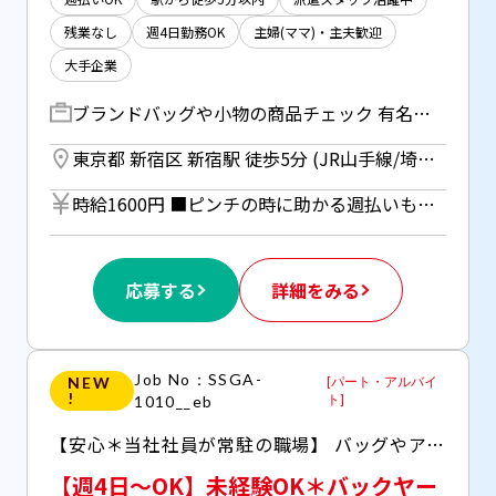
残業なし
週4日勤務OK
主婦(ママ)・主夫歓迎
大手企業
ブランドバッグや小物の商品チェック 有名ラグジュアリーブランドの アクセサリーやバッグ・キッチン用品など… バックヤード業務をお任せします！ ■届いた商品の受け取り、中身のチェック ■キズがないかの確認 ■社用スマホで検品内容の入力 ■在庫確認など、スタッフ間で共有伝達 ＝＝＝＝＝＝＝＝＝＝＝＝＝＝＝＝＝＝＝＝ ＊当社スタッフさんと一緒のシフトなので わからないことはすぐに聞けて安心.* ＝＝＝＝＝＝＝＝＝＝＝＝＝＝＝＝＝＝＝＝
東京都 新宿区 新宿駅 徒歩5分 (JR山手線/埼京線/中央線/総武線/京王線/小田急線/都営新宿線/都営大江戸線/東京メトロ丸ノ内線) ／ 新宿三丁目駅 徒歩1分 (副都心線/丸ノ内線/都営新宿線)
時給1600円 ■ピンチの時に助かる週払いもOK！ （規定あり、ご希望の方は事前にご相談ください） ■月払いの場合は月末締めの翌月20日銀行振り込み ■研修時も同時給
応募する
詳細をみる
Job No：SSGA-
NEW
[
パート・アルバイ
!
ト
]
1010__eb
【安心＊当社社員が常駐の職場】 バッグやアクセサリーの検品や仕分けなどをお任せします✰彡▽30～50代が幅広く活躍中！▽アクティブに動いて頂くことも多く、接客・営業の経験が活かせます！ ▽スタッフ同士のコミュニケーションを大切にしている環境.+*
【週4日～OK】未経験OK＊バックヤー