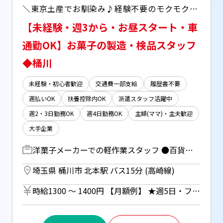
＼東京土産でお馴染み♪経験不要のモクモク作業／ ◆洋菓子の製造補助・検品チェック ◆空調完備のきれいなセンター♪
【未経験・週3から・お昼スタート・車
通勤OK】お菓子の製造・検品スタッフ
◆桶川
未経験・初心者歓迎
交通費一部支給
履歴書不要
週払いOK
扶養控除内OK
派遣スタッフ活躍中
週2・3日勤務OK
週4日勤務OK
主婦(ママ)・主夫歓迎
大手企業
洋菓子メーカーでの軽作業スタッフ ●百貨店で人気のお菓子取り扱い！ ・出来上がったクッキーなどの検品チェック ・商品の箱詰め、包装、シール貼り ・材料の仕込み、生地を並べる ・その他、作業スペースの掃除など 【オススメPOINT】━━━━━━━━━━━━━ ＊難しい機械操作ナシ♪ ＊20名以上のチームで困った時は相談できる環境！ ＊【社割あり】おトクにお菓子も買える♪
埼玉県 桶川市 北本駅 バス15分 (高崎線)
時給1300 〜 1400円 【月額例】 ★週5日・フルタイムの場合 23万5200円（時給1400円×実働8h×21日） ※月額例は一例であり、保証するものではありません。 ※車通勤の場合はガソリン代支給（規定あり） ※週5日勤務：時給1400円 ※週3～4日勤務：時給1300円 ◆週払い（規定あり）利用OK！※ご本人様からお仕事紹介時に申請があった場合のみ適用（初回2ヵ月間のみ、以降月払い制。マイナンバー＆扶養控除申告書の提出が必要です。）