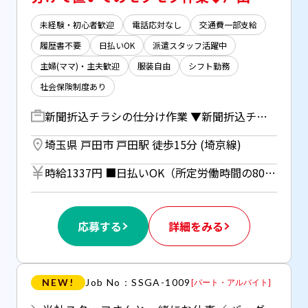
未経験・初心者歓迎
電話応対なし
交通費一部支給
履歴書不要
日払いOK
派遣スタッフ活躍中
主婦(ママ)・主夫歓迎
服装自由
シフト勤務
社会保険制度あり
新聞折込チラシの仕分け作業 ▼新聞折込チラシの発送準備をお願いします。 ①チラシの束を取る ②計測台に置く ③モニターに表示されている枚数に調整 ※枚数を数えるのではなく重さで調整 数字キッチリでなく誤差含めなのでカンタン♪ ④バンドでまとめてレーンに置く ①～④ の繰り返しでとってもカンタン♪ 移動もなくその場で固定の作業なので モクモク作業が得意な方にもオススメ♪
埼玉県 戸田市 戸田駅 徒歩15分 (埼京線)
時給1337円 ■日払いOK（所定労働時間の80％迄） ■給与は月1回の銀行振込となりますが、「JOBPAY（ジョブペイ）」の利用で就業当日に給料相当額の一部をセブン銀行や三菱UFJ銀行、コンビニ等のATMから受け取る事が可能です！※受取タイミングは自由だから週1回や月2回などの使い方もOK！ ◎『JOBPAY』はマイページにてカード発行手続き完了後より利用可能です♪ ⇒詳しくはお仕事紹介時に担当者までご相談ください
応募する
詳細をみる
NEW!
Job No：SSGA-1009
[
パート・アルバイト
]