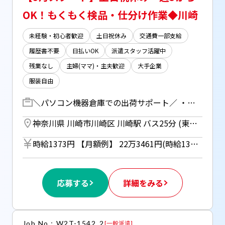
OK！もくもく検品・仕分け作業◆川崎
未経験・初心者歓迎
土日祝休み
交通費一部支給
履歴書不要
日払いOK
派遣スタッフ活躍中
残業なし
主婦(ママ)・主夫歓迎
大手企業
服装自由
＼パソコン機器倉庫での出荷サポート／ ・入荷した商品の数の確認、検品 （付属品の欠品がないか、破損の有無など） ・商品の箱詰め、仕分け など （手順通りに作業するだけ） ※パソコン自体を使用する作業はありません。 ◆土日祝お休み＆基本定時終了 週3～5まで、自分に合わせて勤務OK ◆品川駅から無料送迎バスあり （川崎駅からもアクセス可） ◆大半の方が未経験からスタート☆彡
神奈川県 川崎市川崎区 川崎駅 バス25分 (東海道線、京浜東北線) ／ 品川駅 バス40分 (山手線、京浜東北線、東海道本線、横須賀線、京急本線)
時給1373円 【月額例】 22万3461円(時給1373円×実働7.75h×21日) ※月額例は一例であり、保証するものではありません。 ■日払いOK（所定労働時間の80％迄） ■給与は月1回の銀行振込となりますが、「JOBPAY（ジョブペイ）」の利用で就業当日に給料相当額の一部をセブン銀行や三菱UFJ銀行、コンビニ等のATMから受け取る事が可能です！※受取タイミングは自由だから週1回や月2回などの使い方もOK！ ◎『JOBPAY』はマイページにてカード発行手続き完了後より利用可能です♪ ⇒詳しくはお仕事紹介時に担当者までご相談ください
応募する
詳細をみる
Job No：W2T-1542_2
[
一般派遣
]