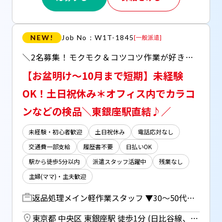
NEW!
Job No：W1T-1845
[
一般派遣
]
＼2名募集！モクモク＆コツコツ作業が好きな方にオススメ♪／ ＊超便利！無料でお弁当支給＆ドリンクサーバーあり！ ＊分からないことは気軽に聞ける環境でお仕事しやすい♪ ＊完全週休二日制＆17時定時で残業なし◎
【お盆明け～10月まで短期】未経験
OK！土日祝休み＊オフィス内でカラコ
ンなどの検品＼東銀座駅直結♪／
未経験・初心者歓迎
土日祝休み
電話応対なし
交通費一部支給
履歴書不要
日払いOK
駅から徒歩5分以内
派遣スタッフ活躍中
残業なし
主婦(ママ)・主夫歓迎
返品処理メイン軽作業スタッフ ▼30～50代女性向けコスメ・サプリ販売の通販会社さん！ 扱うのは【主にコンタクト】などの軽量商品♪ ▼商品のサンプルプレゼントもあり！ ＜＜作業の流れ＞＞ [1]箱を開ける [2]商品の検品チェック [3]納品書の有無を確認し、受注番号をシステム入力 [4]システムへ返品項目の入力＆箱をつぶす ＊空調の効いたキレイなオフィス内で作業！ ＊マニュアル完備＆聞きやすい環境で安心♪
東京都 中央区 東銀座駅 徒歩1分 (日比谷線、都営浅草線) ／ 銀座駅 徒歩5分 (銀座線、丸の内線、日比谷線)