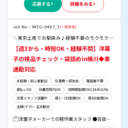
応募する
詳細をみる
Job No：W2G-0467_1
[
一般派遣
]
＼東京土産でお馴染み♪経験不要のモクモク作業／ ◆出来上がったお菓子の検品・袋詰め ◆時間・曜日を自分に合わせて選べます♪
【週3から・時短OK・経験不問】洋菓
子の検品チェック・袋詰めin桶川◆車
通勤対応
未経験・初心者歓迎
交通費一部支給
履歴書不要
週払いOK
扶養控除内OK
短時間勤務OK(1日4h以内)
派遣スタッフ活躍中
週2・3日勤務OK
週4日勤務OK
主婦(ママ)・主夫歓迎
洋菓子メーカーでの軽作業スタッフ ●百貨店で人気のお菓子取り扱い！ ・出来上がったクッキーなどの検品チェック ・商品の箱詰め、包装、シール貼り ・材料の仕込み、生地を並べる ・その他、作業スペースの掃除など 【オススメPOINT】━━━━━━━━━━━━━ ＊難しい機械操作ナシ♪ ＊20名以上のチームで困った時は相談できる環境！ ＊【社割あり】おトクにお菓子も買える♪