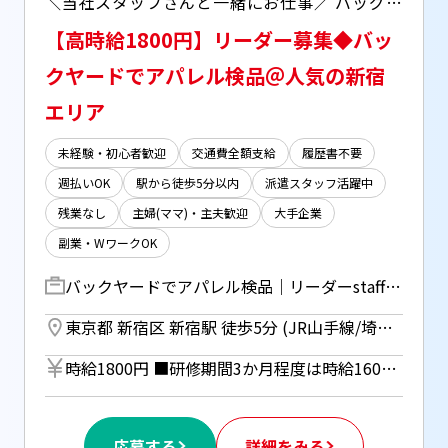
＼当社スタッフさんと一緒にお仕事／ バッグやアクセサリーの検品・仕分けなどを担当するチーム■未経験OK＊安心の研修期間あり ■当社社員が常駐しています■スタッフ同士のコミュニケーションを大切にしている環境。接客・営業のご経験が活かせます＾＾
【高時給1800円】リーダー募集◆バッ
クヤードでアパレル検品＠人気の新宿
エリア
未経験・初心者歓迎
交通費全額支給
履歴書不要
週払いOK
駅から徒歩5分以内
派遣スタッフ活躍中
残業なし
主婦(ママ)・主夫歓迎
大手企業
副業・WワークOK
バックヤードでアパレル検品｜リーダーstaff 人気のラグジュアリーブランドの バッグやアクセサリー・キッチン用品など… 【検品・軽作業チームのリーダー】 当社スタッフで構成されたチームです！ ▼朝礼参加 ▼企業担当者との連携 ▼スタッフへの指示だし ▼作業進捗の確認 ▼PCデータ管理、チェック ――――――――― 一般スタッフの業務は… ・搬入商品の受け取り、検品 ・ストックチェック、商品の包装など
東京都 新宿区 新宿駅 徒歩5分 (JR山手線/埼京線/中央線/総武線/京王線/小田急線/都営新宿線/都営大江戸線/東京メトロ丸ノ内線) ／ 新宿三丁目駅 徒歩1分 (副都心線/丸ノ内線/都営新宿線)
時給1800円 ■研修期間3か月程度は時給1600円 ■ピンチの時に助かる週払いもOK！ （規定あり、ご希望の方は事前にご相談ください） ■月払いの場合は月末締めの翌月20日銀行振り込み ■研修時も同時給
応募する
詳細をみる