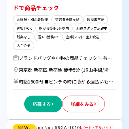
ドで商品チェック
未経験・初心者歓迎
交通費全額支給
履歴書不要
週払いOK
駅から徒歩5分以内
派遣スタッフ活躍中
残業なし
週4日勤務OK
主婦(ママ)・主夫歓迎
大手企業
ブランドバッグや小物の商品チェック ＼有名ラグジュアリーブランド／ アクセサリーやバッグ・キッチン用品など… バックヤード業務をお任せします！ 具体的には ▼ 届いた商品の受け取り、中身のチェック ▼ キズがないかの確認 ▼ ラッピング（包装） ▼ 在庫の確認や、スタッフへの共有 ＝＝＝＝＝＝＝＝＝＝＝＝＝＝＝＝＝＝＝＝ ＊当社スタッフさんと一緒のシフトなので わからないことはすぐに聞けて安心.* ＝＝＝＝＝＝＝＝＝＝＝＝＝＝＝＝＝＝＝＝
東京都 新宿区 新宿駅 徒歩5分 (JR山手線/埼京線/中央線/総武線/京王線/小田急線/都営新宿線/都営大江戸線/東京メトロ丸ノ内線) ／ 新宿三丁目駅 徒歩1分 (副都心線/丸ノ内線/都営新宿線)
時給1600円 ■ピンチの時に助かる週払いもOK！ （規定あり、ご希望の方は事前にご相談ください） ■月払いの場合は月末締めの翌月20日銀行振り込み ■研修時も同時給
応募する
詳細をみる
NEW!
Job No：SSGA-1010
[
パート・アルバイト
]