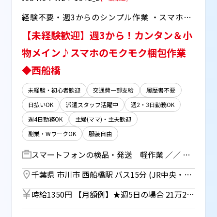
経験不要・週3からのシンプル作業 ・スマホ・アクセサリーの梱包作業 ・空調完備でいつでも快適♪
【未経験歓迎】週3から！カンタン＆小
物メイン♪スマホのモクモク梱包作業
◆西船橋
未経験・初心者歓迎
交通費一部支給
履歴書不要
日払いOK
派遣スタッフ活躍中
週2・3日勤務OK
週4日勤務OK
主婦(ママ)・主夫歓迎
副業・WワークOK
服装自由
スマートフォンの検品・発送 軽作業 ／／ りんごのマークでお馴染み！ 話題のあのスマホを取り扱い♪ ＼＼ 【仕事内容】 ・商品の検品チェック ・商品の箱詰め、仕分け ・送り状のシール貼りなど ━━━━【オススメPOINT】━━━━ ＊重たくないので女性もかんたん♪ ＊20代、30代、主婦(夫)層まで活躍中！ ＊シンプルな手順ですぐ覚えられる◎ ━━━━━━━━━━━━━━━━━
千葉県 市川市 西船橋駅 バス15分 (JR中央・総武線、京葉線、武蔵野線、東西線、京葉高速鉄道) ／ 二俣新町駅 徒歩15分 (京葉線)
時給1350円 【月額例】★週5日の場合 21万2625円(時給1350円×実働7.5h×21日) ※月額例は一例であり、保証するものではありません。 ■日払いOK（所定労働時間の80％迄） ■給与は月1回の銀行振込となりますが、「JOBPAY（ジョブペイ）」の利用で就業当日に給料相当額の一部をセブン銀行や三菱UFJ銀行、コンビニ等のATMから受け取る事が可能です！※受取タイミングは自由だから週1回や月2回などの使い方もOK！ ◎『JOBPAY』はマイページにてカード発行手続き完了後より利用可能です♪ ⇒詳しくはお仕事紹介時に担当者までご相談ください