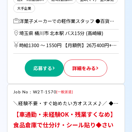
大手企業
洋菓子メーカーでの軽作業スタッフ ●百貨店で人気のお菓子取り扱い！ ・出来上がったクッキーなどの検品チェック ・商品の箱詰め、包装、シール貼り ・材料の仕込み、生地を並べる ・その他、作業スペースの掃除など 【オススメPOINT】━━━━━━━━━━━━━ ＊難しい機械操作ナシ♪ ＊20名以上のチームで困った時は相談できる環境！ ＊【社割あり】おトクにお菓子も買える♪ ━━━━━━━━━━━━━━━━━━━━━━
埼玉県 桶川市 北本駅 バス15分 (高崎線)
時給1300 〜 1550円 【月額例】26万400円+交通費 （時給1550円×実働8h×21日の場合） ※月額例は一例であり、保証するものではありません。 ※車通勤の場合はガソリン代支給（規定あり） ※週4～5日勤務：時給1550円 ※週3日勤務：時給1300円 ◆週払い（規定あり）利用OK！※ご本人様からお仕事紹介時に申請があった場合のみ適用（初回2ヵ月間のみ、以降月払い制。マイナンバー＆扶養控除申告書の提出が必要です。）
応募する
詳細をみる
Job No：W2T-1570
[
一般派遣
]
＼経験不要・すぐ始めたい方オススメ♪／ ◆レトルト、調味料、冷凍食品などの仕分け作業 ◆お車での通勤もOK（無料駐車場あり）
【車通勤・未経験OK・残業すくなめ】
食品倉庫で仕分け・シール貼り◆さい