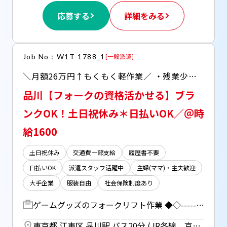
応募する
詳細をみる
Job No：W1T-1788_1
[
一般派遣
]
＼月額26万円↑もくもく軽作業／ ・残業少なめ！ほぼ定時退勤できる！ ・無料送迎バスもあるから通勤ラクラク♪
品川【フォークの資格活かせる】ブラ
ンクOK！土日祝休み＊日払いOK／＠時
給1600
土日祝休み
交通費一部支給
履歴書不要
日払いOK
派遣スタッフ活躍中
主婦(ママ)・主夫歓迎
大手企業
服装自由
社会保険制度あり
ゲームグッズのフォークリフト作業 ◆◇---------------------------------- にゃんこがタワーを壊し合うあのゲーム！ ぬいぐるみ等のグッズを取り扱い♪ ----------------------------------◇◆ ※リーチ型フォークを使用 ・入荷商品の移動、格納 ・空のパレットの回収 ・手元作業（ピッキング、検品など） ＊フォーク作業5割、手元作業5割 ＊いろいろなことが出来るので飽きずにお仕事できます♪
東京都 江東区 品川駅 バス20分 (JR各線、京急線)