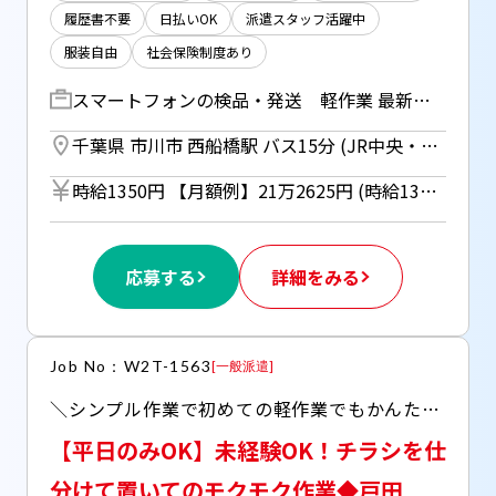
履歴書不要
日払いOK
派遣スタッフ活躍中
服装自由
社会保険制度あり
スマートフォンの検品・発送 軽作業 最新のスマートフォンや タブレット、電子時計を扱う 倉庫での軽作業です。 【具体的なお仕事内容】 ・商品の検品チェック ・商品の箱詰め 仕分け ・送り状のシール貼りなど 【未経験でも安心の理由】 扱うものは手のひらサイズの 軽い電子機器がメインです！ 重いものを持ち運ぶような 重労働はありません。 作業手順もシンプルなので、 倉庫でのお仕事が初めての方でも すぐに覚えられます。 ◆建物内は空調完備 暑い季節も快適な環境 ◆途中でのシフト勤務もOK
千葉県 市川市 西船橋駅 バス15分 (JR中央・総武線、京葉線、武蔵野線、東西線、京葉高速鉄道) ／ 二俣新町駅 徒歩15分 (京葉線)
時給1350円 【月額例】21万2625円 (時給1350円×実働7.5h×21日) ※月額例は一例であり、保証するものではありません。 ■日払いOK（所定労働時間の80％迄） ■給与は月1回の銀行振込となりますが、「JOBPAY（ジョブペイ）」の利用で就業当日に給料相当額の一部をセブン銀行や三菱UFJ銀行、コンビニ等のATMから受け取る事が可能です！※受取タイミングは自由だから週1回や月2回などの使い方もOK！ ◎『JOBPAY』はマイページにてカード発行手続き完了後より利用可能です♪ ⇒詳しくはお仕事紹介時に担当者までご相談ください
応募する
詳細をみる
Job No：W2T-1563
[
一般派遣
]
＼シンプル作業で初めての軽作業でもかんたん♪／ ◆お好きな曜日を選んで固定OK！ ◆ピンチな時に助かる【日払いOK】
【平日のみOK】未経験OK！チラシを仕
分けて置いてのモクモク作業◆戸田