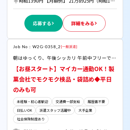
時給1390円 【月額例】 21万8925円（時給1390円×実働7.5h×21日） ※月額例は一例であり、保証するものではありません。 ■日払いOK（所定労働時間の80％迄） ■給与は月1回の銀行振込となりますが、「JOBPAY（ジョブペイ）」の利用で就業当日に給料相当額の一部をセブン銀行や三菱UFJ銀行、コンビニ等のATMから受け取る事が可能です！※受取タイミングは自由だから週1回や月2回などの使い方もOK！ ◎『JOBPAY』はマイページにてカード発行手続き完了後より利用可能です♪ ⇒詳しくはお仕事紹介時に担当者までご相談ください
応募する
詳細をみる
Job No：W2G-0358_2
[
一般派遣
]
朝はゆっくり、午後シッカリ 午前中フリーで働きやすい♪ ◆大手ギフト洋菓子会社で長期のお仕事 ◆送迎あり、マイカーでの通勤も可
【お昼スタート】マイカー通勤OK！製
菓会社でモクモク検品・袋詰め◆平日
のみも可
未経験・初心者歓迎
交通費一部支給
履歴書不要
日払いOK
派遣スタッフ活躍中
大手企業
社会保険制度あり