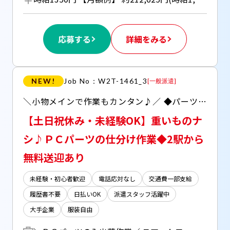
応募する
詳細をみる
NEW!
Job No：W2T-1461_3
[
一般派遣
]
＼小物メインで作業もカンタン♪／ ◆パーツを集める、仕分けるのモクモク作業 ◆働きやすい平日のみ＆残業すくなめ
【土日祝休み・未経験OK】重いものナ
シ♪ＰＣパーツの仕分け作業◆2駅から
無料送迎あり
未経験・初心者歓迎
電話応対なし
交通費一部支給
履歴書不要
日払いOK
派遣スタッフ活躍中
大手企業
服装自由