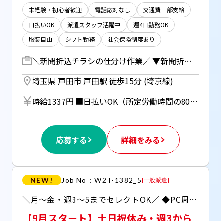
未経験・初心者歓迎
電話応対なし
交通費一部支給
日払いOK
派遣スタッフ活躍中
週4日勤務OK
服装自由
シフト勤務
社会保険制度あり
＼新聞折込チラシの仕分け作業／ ▼新聞折込チラシの仕分けをおまかせ！ ①出来上がったチラシを取る ②配送先ごとのラックに置く ①② の繰り返しでとってもカンタン♪ 経験のない方もすぐ始められるお仕事です。 ◆午前2回、午後1回の小休憩あり（勤務扱い） ◆当社スタッフさんも活躍中！
埼玉県 戸田市 戸田駅 徒歩15分 (埼京線)
時給1337円 ■日払いOK（所定労働時間の80％迄） ■給与は月1回の銀行振込となりますが、「JOBPAY（ジョブペイ）」の利用で就業当日に給料相当額の一部をセブン銀行や三菱UFJ銀行、コンビニ等のATMから受け取る事が可能です！※受取タイミングは自由だから週1回や月2回などの使い方もOK！ ◎『JOBPAY』はマイページにてカード発行手続き完了後より利用可能です♪ ⇒詳しくはお仕事紹介時に担当者までご相談ください
応募する
詳細をみる
NEW!
Job No：W2T-1382_5
[
一般派遣
]
＼月～金・週3～5までセレクトOK／ ◆PC周辺機器の点検チェック ◆長く続けやすい土日祝日定休日♪
【9月スタート】土日祝休み・週3から