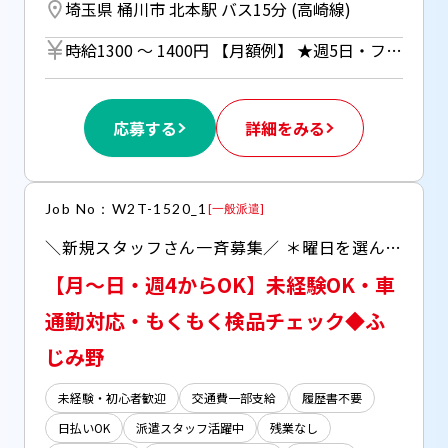
埼玉県 桶川市 北本駅 バス15分 (高崎線)
時給1300 〜 1400円 【月額例】 ★週5日・フルタイムの場合 23万5200円（時給1400円×実働8h×21日） ※月額例は一例であり、保証するものではありません。 ※車通勤の場合はガソリン代支給（規定あり） ※週5日勤務：時給1400円 ※週3～4日勤務：時給1300円 ◆週払い（規定あり）利用OK！※ご本人様からお仕事紹介時に申請があった場合のみ適用（初回2ヵ月間のみ、以降月払い制。マイナンバー＆扶養控除申告書の提出が必要です。）
応募する
詳細をみる
Job No：W2T-1520_1
[
一般派遣
]
＼新規スタッフさん一斉募集／ ＊曜日を選んで週4から！ ＊車、バイクでの通勤もOK
【月～日・週4からOK】未経験OK・車
通勤対応・もくもく検品チェック◆ふ
じみ野
未経験・初心者歓迎
交通費一部支給
履歴書不要
日払いOK
派遣スタッフ活躍中
残業なし