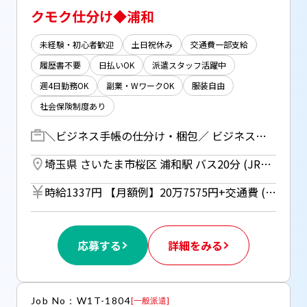
クモク仕分け◆浦和
未経験・初心者歓迎
土日祝休み
交通費一部支給
履歴書不要
日払いOK
派遣スタッフ活躍中
週4日勤務OK
副業・WワークOK
服装自由
社会保険制度あり
＼ビジネス手帳の仕分け・梱包／ ビジネス用手帳やカレンダー 書籍などを扱う倉庫でのお仕事です ・数を数える ・種類ごとにそろえる ・指定の商品を棚から取ってまとめる ・箱に入れる、シールを貼る など ◆１か月間の期間限定 ◆予定が立てやすい土日祝定休日 ◆もちろん日払い対応です（JOBPAY)
埼玉県 さいたま市桜区 浦和駅 バス20分 (JR湘南新宿ライン)
時給1337円 【月額例】20万7575円+交通費 (時給1337円×実働6.75h×23日の場合) ※月額例は一例であり、保証するものではありません。 ■日払いOK（所定労働時間の80％迄） ■給与は月1回の銀行振込となりますが、「JOBPAY（ジョブペイ）」の利用で就業当日に給料相当額の一部をセブン銀行や三菱UFJ銀行、コンビニ等のATMから受け取る事が可能です！※受取タイミングは自由だから週1回や月2回などの使い方もOK！ ◎『JOBPAY』はマイページにてカード発行手続き完了後より利用可能です♪ ⇒詳しくはお仕事紹介時に担当者までご相談ください
応募する
詳細をみる
Job No：W1T-1804
[
一般派遣
]