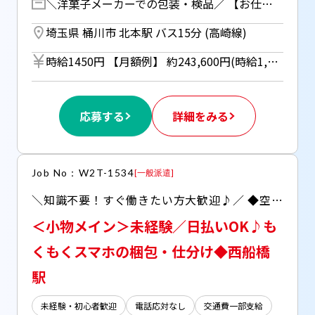
＼洋菓子メーカーでの包装・検品／ 【お仕事の内容】 百貨店で人気のお菓子を 箱に詰めたりチェックする作業。 ・お菓子の割れ・欠けチェック ・個包装された商品の箱詰め ・完成した箱へのシール貼り ・作業スペースの簡単な清掃 難しい機械操作はありません。 「もくもく作業が好き」 「お菓子が好き」な方に最適！ 20名以上のチーム制なので、 困った時はすぐに相談できます。 【ここがポイント】 ・高時給1450円で効率よく稼げる ・13時出勤なので朝の混雑なし ・無料駐車場完備でマイカー通勤◎
埼玉県 桶川市 北本駅 バス15分 (高崎線)
時給1450円 【月額例】 約243,600円(時給1,450円×実働8h×21日) ※月額例は一例であり、保証するものではありません。 ※車通勤の場合はガソリン代支給（規定あり） ◆週払い（規定あり）利用OK！※ご本人様からお仕事紹介時に申請があった場合のみ適用（初回2ヵ月間のみ、以降月払い制。マイナンバー＆扶養控除申告書の提出が必要です。）
応募する
詳細をみる
Job No：W2T-1534
[
一般派遣
]
＼知識不要！すぐ働きたい方大歓迎♪／ ◆空調完備！季節問わず快適な職場環境＾＾ ◆駅から送迎バスあり！自転車、バイクもOK（駐輪場あり）
＜小物メイン＞未経験／日払いOK♪も
くもくスマホの梱包・仕分け◆西船橋
駅
未経験・初心者歓迎
電話応対なし
交通費一部支給