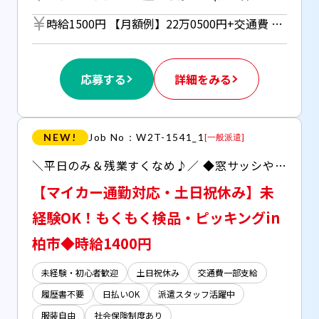
時給1500円 【月額例】22万0500円+交通費 （時給1500円×実働7h×21日の場合） ※月額例は一例であり、保証するものではありません。 ■日払いOK（所定労働時間の80％迄） ■給与は月1回の銀行振込となりますが、「JOBPAY（ジョブペイ）」の利用で就業当日に給料相当額の一部をセブン銀行や三菱UFJ銀行、コンビニ等のATMから受け取る事が可能です！※受取タイミングは自由だから週1回や月2回などの使い方もOK！ ◎『JOBPAY』はマイページにてカード発行手続き完了後より利用可能です♪ ⇒詳しくはお仕事紹介時に担当者までご相談ください
応募する
詳細をみる
NEW!
Job No：W2T-1541_1
[
一般派遣
]
＼平日のみ＆残業すくなめ♪／ ◆窓サッシやダンボールなどの入出荷作業 ◆日払い対応（JOBPAYサービス)
【マイカー通勤対応・土日祝休み】未
経験OK！もくもく検品・ピッキングin
柏市◆時給1400円
未経験・初心者歓迎
土日祝休み
交通費一部支給
履歴書不要
日払いOK
派遣スタッフ活躍中
服装自由
社会保険制度あり