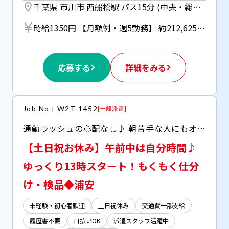
千葉県 市川市 西船橋駅 バス15分 (中央・総武各駅停車) ／ 二俣新町駅 徒歩15分 (京葉線)
時給1350円 【月額例・週5勤務】 約212,625円(時給1,350円×実働8h×21日) ※月額例は一例であり、保証するものではありません。 ■日払いOK（所定労働時間の80％迄） ■給与は月1回の銀行振込となりますが、「JOBPAY（ジョブペイ）」の利用で就業当日に給料相当額の一部をセブン銀行や三菱UFJ銀行、コンビニ等のATMから受け取る事が可能です！※受取タイミングは自由だから週1回や月2回などの使い方もOK！ ◎『JOBPAY』はマイページにてカード発行手続き完了後より利用可能です♪ ⇒詳しくはお仕事紹介時に担当者までご相談ください
応募する
詳細をみる
Job No：W2T-1452
[
一般派遣
]
通勤ラッシュの心配なし♪ 朝苦手な人にもオススメ！ ◆午後からのゆったりスタート ◆土日祝お休み＆残業すくなめ♪
【土日祝お休み】午前中は自分時間♪
ゆっくり13時スタート！もくもく仕分
け・検品◆浦安
未経験・初心者歓迎
土日祝休み
交通費一部支給
履歴書不要
日払いOK
派遣スタッフ活躍中