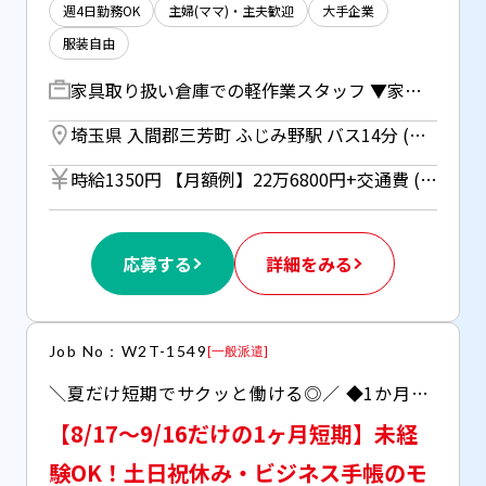
週4日勤務OK
主婦(ママ)・主夫歓迎
大手企業
服装自由
家具取り扱い倉庫での軽作業スタッフ ▼家具を取り扱う通販サイトの倉庫内作業！ ・入荷時の検品、在庫データ登録 →ハンディを使用します ＊シンプルなお仕事で、未経験でも安心！ ＊お昼とは別に午前＆午後に有給休憩があるのも嬉しい♪
埼玉県 入間郡三芳町 ふじみ野駅 バス14分 (東武東上線)
時給1350円 【月額例】22万6800円+交通費 (時給1350円×実働8h×21日の場合) ※月額例は一例であり、保証するものではありません。 ★車・バイク通勤の場合はガソリン代支給（規定あり） ■日払いOK（所定労働時間の80％迄） ■給与は月1回の銀行振込となりますが、「JOBPAY（ジョブペイ）」の利用で就業当日に給料相当額の一部をセブン銀行や三菱UFJ銀行、コンビニ等のATMから受け取る事が可能です！※受取タイミングは自由だから週1回や月2回などの使い方もOK！ ◎『JOBPAY』はマイページにてカード発行手続き完了後より利用可能です♪ ⇒詳しくはお仕事紹介時に担当者までご相談ください
応募する
詳細をみる
Job No：W2T-1549
[
一般派遣
]
＼夏だけ短期でサクッと働ける◎／ ◆1か月間の期間限定 ◆月～金・週5固定・土日祝定休日
【8/17～9/16だけの1ヶ月短期】未経
験OK！土日祝休み・ビジネス手帳のモ