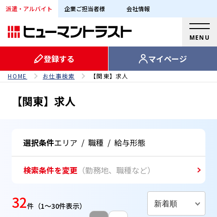
派遣・アルバイト
企業ご担当者様
会社情報
MENU
登録する
マイページ
HOME
お仕事検索
【関東】求人
【関東】求人
選択条件
エリア
/
職種
/
給与形態
検索条件を変更
（勤務地、職種など）
32
新着順
件
（1～30件表示）