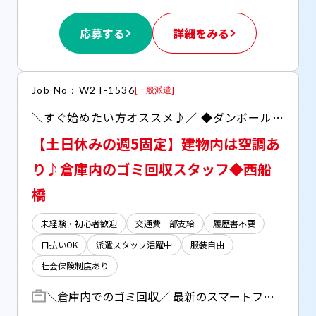
応募する
詳細をみる
Job No：W2T-1536
[
一般派遣
]
＼すぐ始めたい方オススメ♪／ ◆ダンボールや梱包材などの回収作業 ◆空調完備でいつでも快適♪
【土日休みの週5固定】建物内は空調あ
り♪倉庫内のゴミ回収スタッフ◆西船
橋
未経験・初心者歓迎
交通費一部支給
履歴書不要
日払いOK
派遣スタッフ活躍中
服装自由
社会保険制度あり
＼倉庫内でのゴミ回収／ 最新のスマートフォンや タブレット、電子時計を扱う 倉庫での清掃作業です。 【具体的なお仕事内容】 ・段ボールや梱包材、一般ごみの回収 ・ハンドフォークを使用しての移動 など ※作業中に出るゴミ回収がメイン 【未経験でも安心の理由】 扱うものは手のひらサイズの 軽い電子機器がメインです！ 重いものを持ち運ぶような 重労働はありません。 作業手順もシンプルなので、 倉庫でのお仕事が初めての方でも すぐに覚えられます。 ◆建物内は空調完備 暑い季節も快適な環境 ◆西船橋駅から無料送迎あり