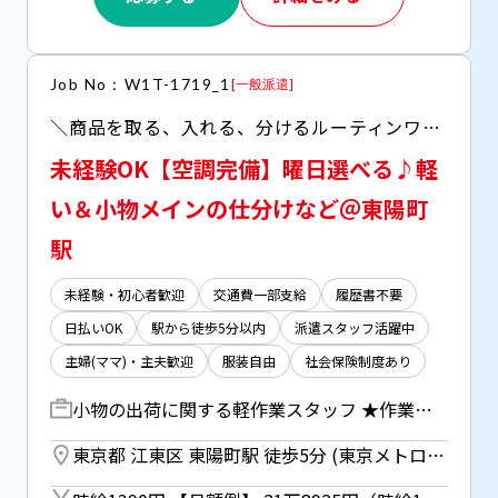
Job No：W1T-1719_1
[
一般派遣
]
＼商品を取る、入れる、分けるルーティンワーク♪／ ・駅チカ徒歩5分！毎日の通勤もラクラク♪ ・ピンチな時に助かる【日払いOK】
未経験OK【空調完備】曜日選べる♪軽
い＆小物メインの仕分けなど＠東陽町
駅
未経験・初心者歓迎
交通費一部支給
履歴書不要
日払いOK
駅から徒歩5分以内
派遣スタッフ活躍中
主婦(ママ)・主夫歓迎
服装自由
社会保険制度あり
小物の出荷に関する軽作業スタッフ ★作業はカンタン3ステップ♪ [1]棚から商品を取る [2]緩衝材と一緒にダンボールに入れる [3]配送先ごとに仕分ける ＜取り扱い商品＞ 体温計などの軽めの商品やコンタクトレンズ等 ＊軽い商品が多く女性も多く活躍中の職場！ ＊【空調完備】で季節問わず快適な環境♪ ＼シンプル作業で初めてでもすぐ出来る◎／
東京都 江東区 東陽町駅 徒歩5分 (東京メトロ東西線) ／ 潮見駅 徒歩25分 (京葉線)