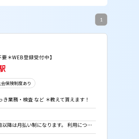
1
要＊WEB登録受付中】
駅
社会保険制度あり
き業務・検査 など ＊教えて貰えます！
時給1550円 ※週払い（規定あり）利用OK！ 但し、週払い制度は初回2ヵ月間のみ、 3ヵ月目以降は月払い制になります。 利用についてはご本人様からお仕事紹介時に申請があった場合のみとなります。