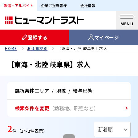
派遣・アルバイト
企業ご担当者様
会社情報
MENU
登録する
マイページ
HOME
お仕事検索
【東海・北陸 岐阜県】求人
【東海・北陸 岐阜県】求人
選択条件
エリア
/
地域
/
給与形態
検索条件を変更
（勤務地、職種など）
2
新着順
件
（1～2件表示）