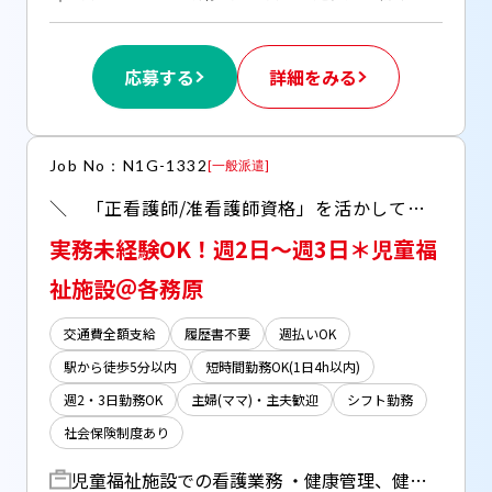
応募する
詳細をみる
Job No：N1G-1332
[
一般派遣
]
＼ 「正看護師/准看護師資格」を活かして高時給のお仕事♪ ／ ▼【ブランク歓迎】充実したサポート体制！ ▼勤務日数/時間も短いので時間に融通が利きやすい
実務未経験OK！週2日～週3日＊児童福
祉施設＠各務原
交通費全額支給
履歴書不要
週払いOK
駅から徒歩5分以内
短時間勤務OK(1日4h以内)
週2・3日勤務OK
主婦(ママ)・主夫歓迎
シフト勤務
社会保険制度あり
児童福祉施設での看護業務 ・健康管理、健康相談 ・処置、バイタルチェック ・服薬管理、配薬 ・上記に付随する記録、申し送り業務 ＊アットホームな雰囲気の職場で働きやすい＊