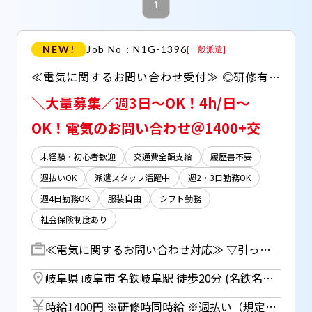
1
NEW!
Job No：N1G-1396
[
一般派遣
]
≪電気に関するお問い合わせ受付≫ ◎研修有！未経験の方も安心してスタートできます♪ ◎20代～50代まで幅広く活躍中！ ◎週払いOK（規定有） ◎交通費全額支給
＼大量募集／週3日～OK！4h/日～
OK！電気のお問い合わせ＠1400+交
未経験・初心者歓迎
交通費全額支給
履歴書不要
週払いOK
派遣スタッフ活躍中
週2・3日勤務OK
週4日勤務OK
服装自由
シフト勤務
社会保険制度あり
≪電気に関するお問い合わせ対応≫ ▽引っ越しを伴う、電気の開始・停止 ▽料金案内やその他問い合わせ など マニュアルに沿って様々なお問い合わせにご対応頂きます。 【研修について】 期間：9/1(火)～9/18(金) ※研修期間は平日週5日出勤となります
岐阜県 岐阜市 名鉄岐阜駅 徒歩20分 (名鉄名古屋本線)
時給1400円 ※研修時同時給 ※週払い（規定あり）利用OK！ （但し、週払い制度は初回2ヵ月間のみ、3ヵ月目以降は月払い制になります。利用についてはご本人様からお仕事紹介時に申請があった場合のみとなります。）