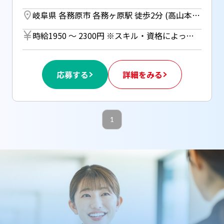
岐阜県 各務原市 各務ヶ原駅 徒歩2分 (高山本線)
時給1950 〜 2300円 ※スキル・資格によって時給変動あり ※週払い（規定あり）利用OK！ （但し、週払い制度は初回2ヵ月間のみ、3ヵ月目以降は月払い制になります。利用についてはご本人様からお仕事紹介時に申請があった場合のみとなります。）
応募する
詳細をみる
1