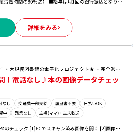
時給1226円 ■日払いOK（所定労働時間の80％迄） ■給与は月1回の銀行振込となりますが、「JOBPAY（ジョブペイ）」の利用で就業当日に給料相当額の一部をセブン銀行や三菱UFJ銀行、コンビニ等のATMから受け取る事が可能です！※受取タイミングは自由だから週1回や月2回などの使い方もOK！ ◎『JOBPAY』はマイページにてカード発行手続き完了後より利用可能です♪ ⇒詳しくはお仕事紹介時に担当者までご相談ください
詳細をみる
＼毎年人気のもくもく期間限定ワーク♪／ ・大規模図書館の電子化プロジェクト★ ・完全週休二日制＆残業なしでタイパ抜群！
問！電話なし♪本の画像データチェッ
対なし
交通費一部支給
履歴書不要
日払いOK
躍中
残業なし
主婦(ママ)・主夫歓迎
図書館の本・雑誌の画像データのチェック [1]PCでスキャン済み画像を開く [2]画像にズレやスキャンミスがないかチェック！ ★[1][2]の繰り返し＆シンプルな作業！ 社員さんが近くにいるので不明点も確認しやすい環境で安心◎ 若手～主婦（夫）、ミドル層まで幅広く活躍中！ PC基本操作ができればOKです♪