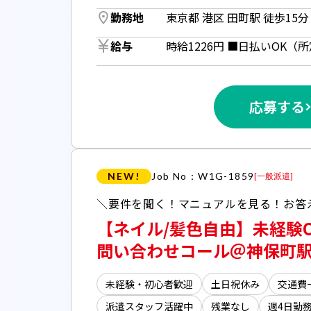
勤務地
東京都 港区 田町駅 徒歩15分 
給与
応募する
NEW!
Job No：W1G-1859
[
一般派遣
]
【ネイル/髪色自由】未経験
問い合わせコール＠神保町
未経験・初心者歓迎
土日祝休み
交通費
派遣スタッフ活躍中
残業なし
週4日勤務