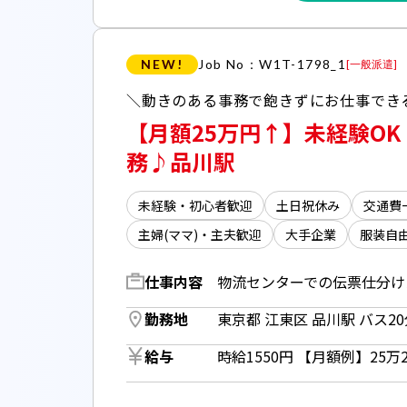
NEW!
Job No：W1T-1798_1
[
一般派遣
]
【月額25万円↑】未経験O
務♪品川駅
未経験・初心者歓迎
土日祝休み
交通費
主婦(ママ)・主夫歓迎
大手企業
服装自
仕事内容
勤務地
給与