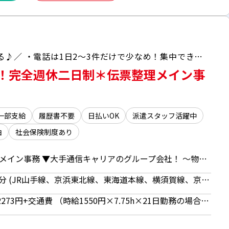
＼動きのある事務で飽きずにお仕事できる♪／ ・電話は1日2～3件だけで少なめ！集中できる◎ ・これから事務スキル積みたい方もオススメ＾＾
K！完全週休二日制＊伝票整理メイン事
一部支給
履歴書不要
日払いOK
派遣スタッフ活躍中
由
社会保険制度あり
物流センターでの伝票仕分けメイン事務 ▼大手通信キャリアのグループ会社！ ～物流倉庫内の一角の事務スペースでのお仕事です～ ・伝票データの印刷、仕分け ・決まったフォーマットへのデータ入力 ・倉庫現場スタッフさんへ伝票を渡す ・電話対応（1日2～3件程度） ・メール対応（最初はカンタンなものから返信程度♪） ・ぬいぐるみなどの軽量物のピッキング＆検品 ＊事務作業7割、軽作業3割程度の業務です＊
東京都 江東区 品川駅 バス20分 (JR山手線、京浜東北線、東海道本線、横須賀線、京急本線)
時給1550円 【月額例】25万2273円+交通費 （時給1550円×7.75h×21日勤務の場合） ※月額例は一例であり、保証するものではありません。 ■日払いOK（所定労働時間の80％迄） ■給与は月1回の銀行振込となりますが、「JOBPAY（ジョブペイ）」の利用で就業当日に給料相当額の一部をセブン銀行や三菱UFJ銀行、コンビニ等のATMから受け取る事が可能です！※受取タイミングは自由だから週1回や月2回などの使い方もOK！ ◎『JOBPAY』はマイページにてカード発行手続き完了後より利用可能です♪ ⇒詳しくはお仕事紹介時に担当者までご相談ください