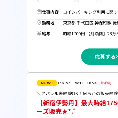
仕事内容
勤務地
東京都 千代田区 神保町駅 徒
給与
応募する
NEW!
Job No：W1G-1863
[
一般派遣
]
【新宿伊勢丹】最大時給1750
ーズ販売★*.゜