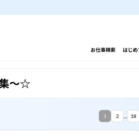
ら【ヒューマントラスト】
お仕事検索
はじめ
特集～☆
...
1
2
18