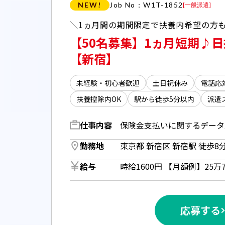
NEW!
Job No：W1T-1852
[
一般派遣
]
【50名募集】1ヵ月短期♪
【新宿】
未経験・初心者歓迎
土日祝休み
電話応
扶養控除内OK
駅から徒歩5分以内
派遣
仕事内容
勤務地
給与
応募する