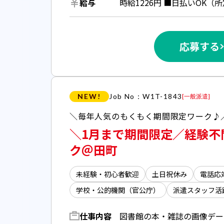
給与
応募する
NEW!
Job No：W1T-1843
[
一般派遣
]
＼1月まで期間限定／経験不
ク＠田町
未経験・初心者歓迎
土日祝休み
電話応
学校・公的機関（官公庁）
派遣スタッフ活
仕事内容