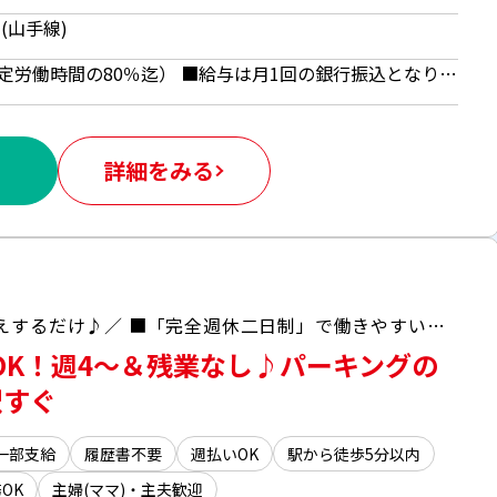
(山手線)
時給1226円 ■日払いOK（所定労働時間の80％迄） ■給与は月1回の銀行振込となりますが、「JOBPAY（ジョブペイ）」の利用で就業当日に給料相当額の一部をセブン銀行や三菱UFJ銀行、コンビニ等のATMから受け取る事が可能です！※受取タイミングは自由だから週1回や月2回などの使い方もOK！ ◎『JOBPAY』はマイページにてカード発行手続き完了後より利用可能です♪ ⇒詳しくはお仕事紹介時に担当者までご相談ください
詳細をみる
＼要件を聞く！マニュアルを見る！お答えするだけ♪／ ■「完全週休二日制」で働きやすい◎ ■月額28万円↑初めてでもしっかり稼げる＾＾
OK！週4～＆残業なし♪パーキングの
駅すぐ
一部支給
履歴書不要
週払いOK
駅から徒歩5分以内
OK
主婦(ママ)・主夫歓迎