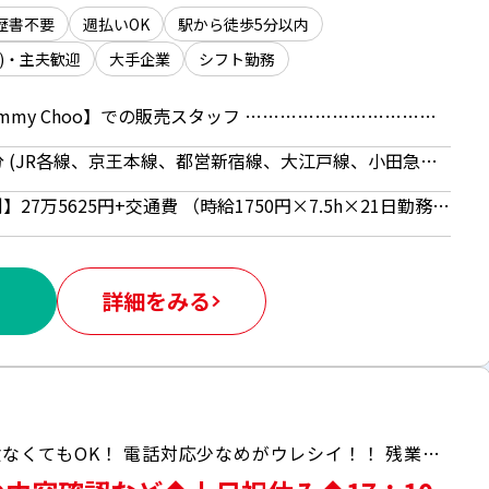
歴書不要
週払いOK
駅から徒歩5分以内
)・主夫歓迎
大手企業
シフト勤務
ラグジュアリーブランド【Jimmy Choo】での販売スタッフ …………………………………………★*.゜ イギリス・ロンドン発祥！ シューズやバッグを中心に展開する 高級ファッションブランド◎ スタースタッズ★で有名な 上品な中に個性を演出した世界的ブランド ﾟ*.★………………………………………… ▼百貨店内のシューズ売り場でのスタッフ募集！ ・接客／販売 ・ラッピング ・商品陳列、ディスプレイ ・在庫管理 ・店内美化 …など ◆オススメPOINT◆ チームワークを大切にする環境！ メンバー同士で協力し合える環境なので、 ラグジュアリー未経験の方も安心♪ →まずはお客様からお声がかかったら接客します！
東京都 新宿区 新宿駅 徒歩7分 (JR各線、京王本線、都営新宿線、大江戸線、小田急線) ／ 新宿三丁目駅 徒歩3分 (東京メトロ丸ノ内線、副都心線)
時給1550 〜 1750円 【月額例】27万5625円+交通費 （時給1750円×7.5h×21日勤務の場合） ※月額例は一例であり、保証するものではありません。 ※販売経験1年以上の方：時給1750円 ※販売経験1年未満の方：時給1550円 ◆週払い（規定あり）利用OK！※ご本人様からお仕事紹介時に申請があった場合のみ適用（初回2ヵ月間のみ、以降月払い制。マイナンバー＆扶養控除申告書の提出が必要です。）
詳細をみる
POINT～～～～～～～～～～● 法務経験なくてもOK！ 電話対応少なめがウレシイ！！ 残業も基本なく、終業後のプライベート時間もしっかり確保できます。