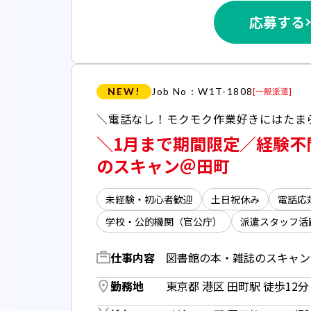
応募する
NEW!
Job No：W1T-1808
[
一般派遣
]
＼1月まで期間限定／経験不
のスキャン＠田町
未経験・初心者歓迎
土日祝休み
電話応
学校・公的機関（官公庁）
派遣スタッフ活
仕事内容
勤務地
東京都 港区 田町駅 徒歩12分 