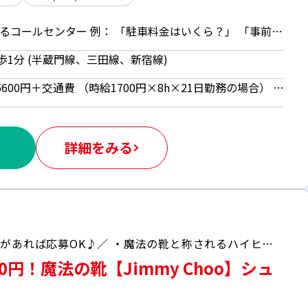
コインパーキング利用に関するコールセンター 例： 「駐車料金はいくら？」 「事前に予約は出来ますか？」 「駐車券を失くしてしまった…」 「精算機からおつりが出てこないです」など ＊マニュアルを見ながら回答するだけ！ ＊その他データ入力など （インカム使用） ＼ 専門的な知識は不要◎ ／ 1ヶ月間、研修がしっかりあるので安心してスタート♪
歩1分 (半蔵門線、三田線、新宿線)
時給1700円 【月額例】28万5600円＋交通費 （時給1700円×8h×21日勤務の場合） ※月額例は一例であり、保証するものではありません。 ◆週払い（規定あり）利用OK！※ご本人様からお仕事紹介時に申請があった場合のみ適用（初回2ヵ月間のみ、以降月払い制。マイナンバー＆扶養控除申告書の提出が必要です。）
詳細をみる
＼アパレル未経験OK！何らかの販売経験があれば応募OK♪／ ・魔法の靴と称されるハイヒールや星型スタッズの革小物が有名♪ ・毎日の洋服に困らない♪制服着用での勤務！
円！魔法の靴【Jimmy Choo】シュ