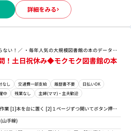
詳細をみる
＼電話なし！モクモク作業好きにはたまらない！／ ・毎年人気の大規模図書館の本のデータ化！ ・完全週休二日制＆残業なしでタイパ抜群！ ・若手～主婦（夫）、ミドル層まで幅広く活躍中！
問！土日祝休み◆モクモク図書館の本
対なし
交通費一部支給
履歴書不要
日払いOK
躍中
残業なし
主婦(ママ)・主夫歓迎
図書館の本・雑誌のスキャン作業 [1]本を台に置く [2]１ページずつ開いてボタン押す ★[1][2]の繰り返し＆シンプルな作業！
(山手線)