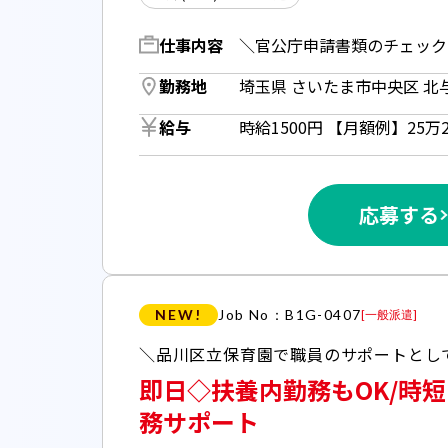
仕事内容
勤務地
給与
応募する
NEW!
Job No：B1G-0407
[
一般派遣
]
即日◇扶養内勤務もOK/時
務サポート