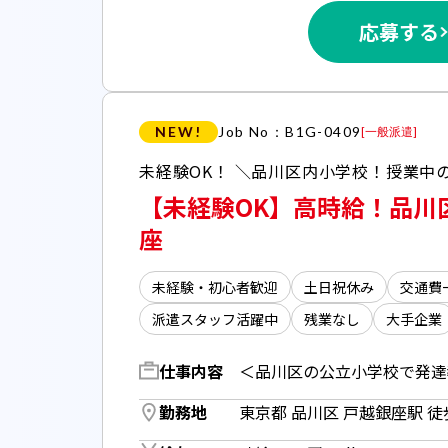
応募する
NEW!
Job No：B1G-0409
[
一般派遣
]
【未経験OK】高時給！品川
座
未経験・初心者歓迎
土日祝休み
交通費
派遣スタッフ活躍中
残業なし
大手企業
仕事内容
勤務地