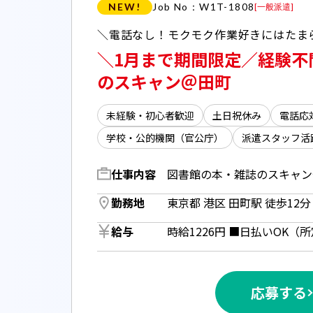
NEW!
Job No：W1T-1808
[
一般派遣
]
＼1月まで期間限定／経験不
のスキャン＠田町
未経験・初心者歓迎
土日祝休み
電話応
学校・公的機関（官公庁）
派遣スタッフ活
仕事内容
勤務地
東京都 港区 田町駅 徒歩12分 
給与
応募する