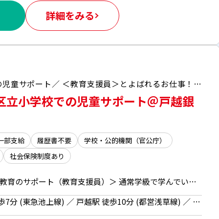
詳細をみる
未経験OK！ ＼品川区内小学校！授業中の児童サポート／ ＜教育支援員＞とよばれるお仕事！ 「授業中にモジモジ…周りが気になって集中できていないかな…」 といった児童のそばに寄り添って、サポートするお仕事です。 教室の前に立って話したり、教えたりはありません なので、教員資格などは不要！ 子育て経験や様々なお仕事の経験を活かせるお仕事です
区立小学校での児童サポート＠戸越銀
一部支給
履歴書不要
学校・公的機関（官公庁）
社会保険制度あり
＜品川区の公立小学校で発達教育のサポート（教育支援員）＞ 通常学級で学んでいる、特性のある児童へのサポート業務 学習支援、安全管理、業務日誌作成など 具体的には… ・授業中に黒板内容を伝えたり、話を要約したり、文字や図を使って伝える ・授業中に席を離れたり、教室外に出た際に、クールダウンするまで付き添う など、対象の児童に寄り添いサポートするお仕事です。 ※担当児童は、複数になることもあります ※授業の教育支援員なので、トイレや給食の付き添いなどは不要です ※ご自身の休憩は、児童とは別で取得できます
東京都 品川区 戸越銀座駅 徒歩7分 (東急池上線) ／ 戸越駅 徒歩10分 (都営浅草線) ／ 武蔵小山駅 徒歩10分 (東急目黒線)