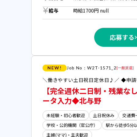
給与
時給1700円 null
応募する
NEW!
Job No：W2T-1571_2
[
一般派遣
]
【完全週休二日制・残業な
ータ入力◆北与野
未経験・初心者歓迎
土日祝休み
交通費
学校・公的機関（官公庁）
駅から徒歩5分
主婦(ママ)・主夫歓迎