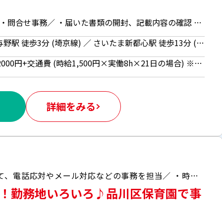
＼官公庁申請書類のチェック・問合せ事務／ ・届いた書類の開封、記載内容の確認 ・内容のシステム入力、スキャニング ・記載漏れがあった際の確認連絡 ・書類の書き方などについての問合せ対応 例： 「申請の進捗が知りたい」「申請方法が分からない」など （質問に対してのマニュアルあり） ◆予定が立てやすい土日祝日定休日♪ ◆残業ナシでの17：20終了でアフターも充実！
埼玉県 さいたま市中央区 北与野駅 徒歩3分 (埼京線) ／ さいたま新都心駅 徒歩13分 (京浜東北線、宇都宮線、高崎線)
時給1500円 【月額例】25万2000円+交通費 (時給1,500円×実働8h×21日の場合) ※月額例は一例であり、保証するものではありません。 ■日払いOK（所定労働時間の80％迄） ■給与は月1回の銀行振込となりますが、「JOBPAY（ジョブペイ）」の利用で就業当日に給料相当額の一部をセブン銀行や三菱UFJ銀行、コンビニ等のATMから受け取る事が可能です！※受取タイミングは自由だから週1回や月2回などの使い方もOK！ ◎『JOBPAY』はマイページにてカード発行手続き完了後より利用可能です♪ ⇒詳しくはお仕事紹介時に担当者までご相談ください
詳細をみる
＼品川区立保育園で職員のサポートとして、電話応対やメール対応などの事務を担当／ ・時短勤務で扶養内！社会保険加入の勤務も可能です♪ ・子育てや家事との両立にオススメ ・保育資格不要！（園児対応なし） ・幅広い年齢層の方が活躍されています♪ ・事務経験のブランクあってもOK♪
短！勤務地いろいろ♪品川区保育園で事