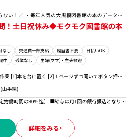
＼電話なし！モクモク作業好きにはたまらない！／ ・毎年人気の大規模図書館の本のデータ化！ ・完全週休二日制＆残業なしでタイパ抜群！ ・若手～主婦（夫）、ミドル層まで幅広く活躍中！
問！土日祝休み◆モクモク図書館の本
対なし
交通費一部支給
履歴書不要
日払いOK
躍中
残業なし
主婦(ママ)・主夫歓迎
図書館の本・雑誌のスキャン作業 [1]本を台に置く [2]１ページずつ開いてボタン押す ★[1][2]の繰り返し＆シンプルな作業！
(山手線)
時給1226円 ■日払いOK（所定労働時間の80％迄） ■給与は月1回の銀行振込となりますが、「JOBPAY（ジョブペイ）」の利用で就業当日に給料相当額の一部をセブン銀行や三菱UFJ銀行、コンビニ等のATMから受け取る事が可能です！※受取タイミングは自由だから週1回や月2回などの使い方もOK！ ◎『JOBPAY』はマイページにてカード発行手続き完了後より利用可能です♪ ⇒詳しくはお仕事紹介時に担当者までご相談ください
詳細をみる