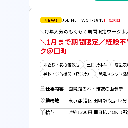
NEW!
Job No：W1T-1843
[
一般派遣
]
＼1月まで期間限定／経験不
ク＠田町
未経験・初心者歓迎
土日祝休み
電話応
学校・公的機関（官公庁）
派遣スタッフ活
仕事内容
勤務地
東京都 港区 田町駅 徒歩15分 
給与