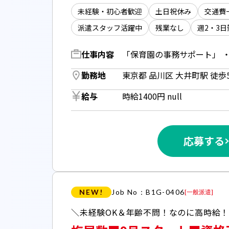
未経験・初心者歓迎
土日祝休み
交通費
派遣スタッフ活躍中
残業なし
週2・3日
仕事内容
勤務地
東京都 品川区 大井町駅 徒歩5
給与
時給1400円 null
応募する
NEW!
Job No：B1G-0406
[
一般派遣
]