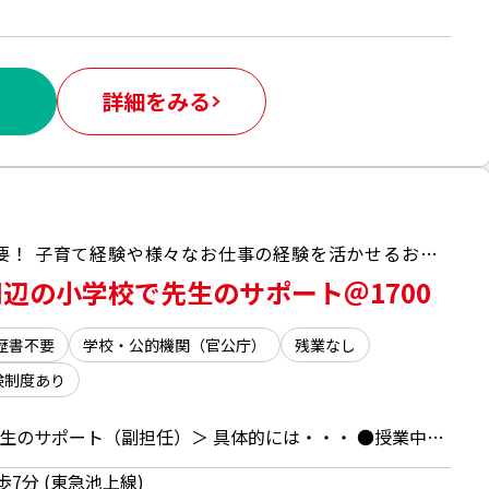
詳細をみる
サポート業務なので教員の資格や経験不要！ 子育て経験や様々なお仕事の経験を活かせるお仕事です 幅広い年代が活躍中！
辺の小学校で先生のサポート＠1700
歴書不要
学校・公的機関（官公庁）
残業なし
険制度あり
＜世田谷区の公立小学校で先生のサポート（副担任）＞ 具体的には・・・ ●授業中の補助・準備・見守り ●提出物のチェック・丸つけ ●登下校の準備・見守り など 学年の業務全般の補助をお任せします。 ※担当学年は1年生を予定しております。
歩7分 (東急池上線)