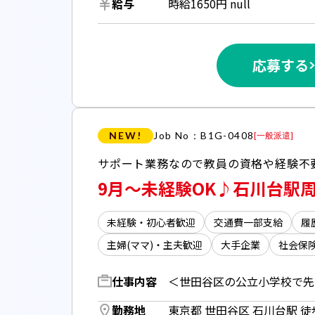
給与
時給1650円 null
応募する
NEW!
Job No：B1G-0408
[
一般派遣
]
9月～未経験OK♪石川台駅周
未経験・初心者歓迎
交通費一部支給
履
主婦(ママ)・主夫歓迎
大手企業
社会保
仕事内容
勤務地
東京都 世田谷区 石川台駅 徒