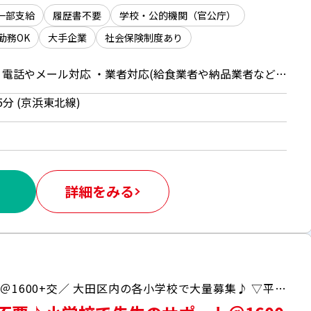
一部支給
履歴書不要
学校・公的機関（官公庁）
勤務OK
大手企業
社会保険制度あり
「保育園の事務サポート」 ・電話やメール対応 ・業者対応(給食業者や納品業者など) ・データ入力 ・書類チェック、ファイリング ・その他庶務業務 ※職員の方のサポートとなりますので、園児と関わることはございません
分 (京浜東北線)
詳細をみる
＼未経験OK＆年齢不問！なのに高時給！＠1600+交／ 大田区内の各小学校で大量募集♪ ▽平日週4日勤務！経験や資格は不要♪ ▽ブランクがある方や未経験者でも安心して働ける環境♪ ▽幅広い年代の方がご活躍されている職場です 来社不要！WEB登録もご活用ください＾＾