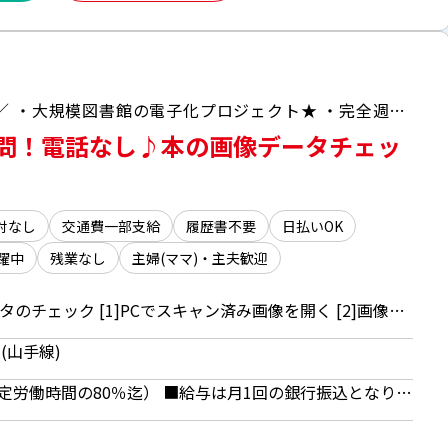
＼毎年人気のもくもく期間限定ワーク♪／ ・大規模図書館の電子化プロジェクト★ ・完全週休二日制＆残業なしでタイパ抜群！
問！電話なし♪本の画像データチェッ
対なし
交通費一部支給
履歴書不要
日払いOK
躍中
残業なし
主婦(ママ)・主夫歓迎
図書館の本・雑誌の画像データのチェック [1]PCでスキャン済み画像を開く [2]画像にズレやスキャンミスがないかチェック！ ★[1][2]の繰り返し＆シンプルな作業！ 社員さんが近くにいるので不明点も確認しやすい環境で安心◎ 若手～主婦（夫）、ミドル層まで幅広く活躍中！ PC基本操作ができればOKです♪
(山手線)
時給1226円 ■日払いOK（所定労働時間の80％迄） ■給与は月1回の銀行振込となりますが、「JOBPAY（ジョブペイ）」の利用で就業当日に給料相当額の一部をセブン銀行や三菱UFJ銀行、コンビニ等のATMから受け取る事が可能です！※受取タイミングは自由だから週1回や月2回などの使い方もOK！ ◎『JOBPAY』はマイページにてカード発行手続き完了後より利用可能です♪ ⇒詳しくはお仕事紹介時に担当者までご相談ください