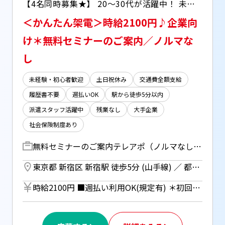
【4名同時募集★】 20～30代が活躍中！ 未経験で始めた先輩も、 今では第一線で活躍中☆彡 ▽残業なし ▽ウォーターサーバー利用自由 ▽週払いOK(規定有) 【来社不要*WEB登録受付中】
＜かんたん架電＞時給2100円♪企業向
け＊無料セミナーのご案内／ノルマな
し
未経験・初心者歓迎
土日祝休み
交通費全額支給
履歴書不要
週払いOK
駅から徒歩5分以内
派遣スタッフ活躍中
残業なし
大手企業
社会保険制度あり
無料セミナーのご案内テレアポ（ノルマなし） ＜かんたんステップ＞ [1]リストに沿って 企業(工務店)の方に架電 [2]「企業課題解決に向けた 無料セミナーを開催します。 よろしければご参加しませんか？」 と伺っていただくだけ！ ご興味頂けたら、日時予約を＾＾ ーーーーーーーーーーーーー ▽トークスクリプトあり！ ▽ノルマ…ありません ▽スキマ時間は書類の印刷、 データ入力などの事務作業 （電話7割：事務3割）
東京都 新宿区 新宿駅 徒歩5分 (山手線) ／ 都庁前駅 徒歩5分 (都営大江戸線) ／ 西武新宿駅 徒歩10分 (西武新宿線)
時給2100円 ■週払い利用OK(規定有) ＊初回2ヵ月間のみ適用、 3ヵ月目以降は月払い制。 利用についてはご本人様から お仕事紹介時に申請があった場合のみ。