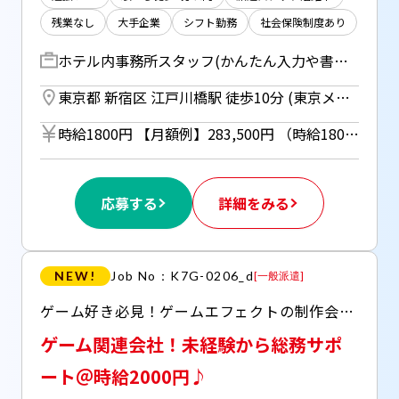
残業なし
大手企業
シフト勤務
社会保険制度あり
ホテル内事務所スタッフ(かんたん入力や書類整理) 具体的には… ■伝票・書類の整理 ■毎日の売上チェック ■食材飲料の納品チェック ■電話対応・来客対応 ＊専用システム、 Excelフォーマットを使います ＊OJTサポートあり◎ ＝＝＝＝＝＝＝＝＝＝＝＝＝＝＝＝ 未経験から「経理・購買」に関わる お仕事にチャレンジできます.+☆ ＼第二新卒の方にもおすすめ／ ＝＝＝＝＝＝＝＝＝＝＝＝＝＝＝＝
東京都 新宿区 江戸川橋駅 徒歩10分 (東京メトロ有楽町線) ／ 早稲田駅 徒歩7分 (東京メトロ東西線) ／ 早稲田駅 徒歩3分 (都電荒川線)
時給1800円 【月額例】283,500円 （時給1800円×7.5時間×21営業日の場合） ＊週払い利用OK！（規定あり） （但し、週払い制度は初回2ヵ月間のみ、 3ヵ月目以降は月払い制になります。 利用についてはご本人様から お仕事紹介時に申請があった場合のみ）
応募する
詳細をみる
NEW!
Job No：K7G-0206_d
[
一般派遣
]
ゲーム好き必見！ゲームエフェクトの制作会社で総務サポート ＊未経験でも高時給2000円◎ ＊自由な雰囲気で、お菓子なども常備！
ゲーム関連会社！未経験から総務サポ
ート＠時給2000円♪