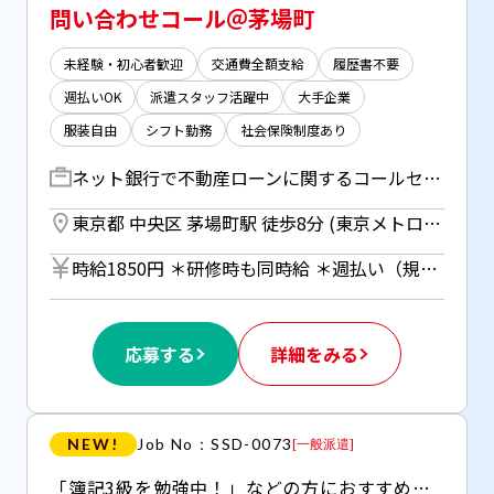
問い合わせコール＠茅場町
未経験・初心者歓迎
交通費全額支給
履歴書不要
週払いOK
派遣スタッフ活躍中
大手企業
服装自由
シフト勤務
社会保険制度あり
ネット銀行で不動産ローンに関するコールセンター業務 ▽融資実行後のお客様の問い合わせ対応 ⇒マニュアル・FAQに沿って案内すればOK！ 金利や融資の相談など・・ ▽必要書類提出催促の架電 ▽融資に関する追加案内 ▽システムへの履歴入力 ＊しっかりOJTもあるので安心◎
東京都 中央区 茅場町駅 徒歩8分 (東京メトロ日比谷線) ／ 八丁堀駅 徒歩5分 (京葉線、日比谷線) ／ 水天宮前駅 徒歩15分 (半蔵門線)
時給1850円 ＊研修時も同時給 ＊週払い（規定あり）利用OK！ 但し、週払い制度は初回2ヵ月間のみ、 3ヵ月目以降は月払い制になります。 利用についてはご本人様からお仕事紹介時に申請があった場合のみとなります。
応募する
詳細をみる
NEW!
Job No：SSD-0073
[
一般派遣
]
「簿記3級を勉強中！」などの方におすすめしたい.+○ ▼業績売上好調＊大手グループのコスメ会社 ▼一般事務からスキルアップ↑▼朝はゆっくりめ9:30出社～▼30～40代代女性活躍中 ▼週払いOK(規定有)【来社不要＊WEB登録受付中】