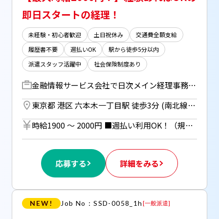
即日スタートの経理！
未経験・初心者歓迎
土日祝休み
交通費全額支給
履歴書不要
週払いOK
駅から徒歩5分以内
派遣スタッフ活躍中
社会保険制度あり
金融情報サービス会社で日次メイン経理事務 【主な業務】 ○仕訳・伝票処理 ○会計システムへの入力 （FX5、弥生会計） ○支払業務 ○売掛金・買掛金管理 ○経費精算 ○請求書作成 ○ファイリング・電話対応等 ＊ご経験により幅広い仕事のサポートをお任せ♪ ＊OJTあり
東京都 港区 六本木一丁目駅 徒歩3分 (南北線) ／ 神谷町駅 徒歩5分 (日比谷線)
時給1900 〜 2000円 ■週払い利用OK！（規定あり） （但し、週払い制度は初回2ヵ月間のみ、 3ヵ月目以降は月払い制になります。 利用についてはご本人様から お仕事紹介時に申請があった場合のみ。）
応募する
詳細をみる
NEW!
Job No：SSD-0058_1h
[
一般派遣
]