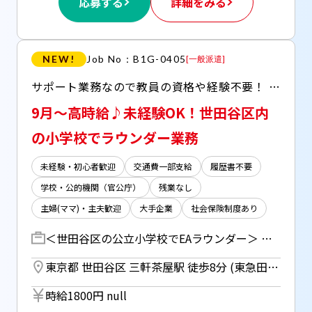
応募する
詳細をみる
NEW!
Job No：B1G-0405
[
一般派遣
]
サポート業務なので教員の資格や経験不要！ 子育て経験や様々なお仕事の経験を活かせるお仕事です 幅広い年代が活躍中！
9月～高時給♪未経験OK！世田谷区内
の小学校でラウンダー業務
未経験・初心者歓迎
交通費一部支給
履歴書不要
学校・公的機関（官公庁）
残業なし
主婦(ママ)・主夫歓迎
大手企業
社会保険制度あり
＜世田谷区の公立小学校でEAラウンダー＞ ・担当エリアを持ち、1日1～2校を目途に巡回、業務フォローを行う。 ・担当エリア内で欠員が発生した場合、補充要員（EA）として勤務する。 ・巡回先において、先生、EAとコミュニケーションを取る ・問い合わせ等があった場合、会社へ報告する。 ・HT実施の定例会（月1～2日程度）に参加する。 EAとは・・・ ●授業中の補助・準備・見守り ●提出物のチェック・丸つけ ●登下校の準備・見守り など 学年の業務全般の補助をお任せします。 ※担当学年は1年生を予定しております。
東京都 世田谷区 三軒茶屋駅 徒歩8分 (東急田園都市線、東急世田谷線) ／ 成城学園前駅 徒歩7分 (小田急小田原線) ／ 池尻大橋駅 徒歩9分 (東急田園都市線)
時給1800円 null