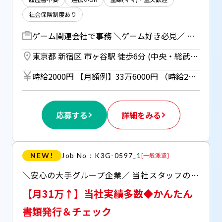
社会保険制度あり
ゲーム関連会社で事務 ＼ゲーム好き必見／ ゲームエフェクト制作会社でのバックオフィス業務をお任せ！ できるところから少しずつおまかせしていきます！ お仕事例・・・ 〇書類/資料作成、ファイリング 〇データ入力、管理 〇電話対応、来客対応 〇オフィスのセキュリティ管理 〇備品管理 〇各種イベント・行事のサポート 〇面接対応・選考メールのやりとり 〇協力企業との打合せ 〇ブログ・SNS更新 など、、バックオフィス業務全般
東京都 新宿区 市ヶ谷駅 徒歩6分 (中央・総武線、東京メトロ有楽町線、南北線、都営新宿線) ／ 四ツ谷駅 徒歩7分 (中央線、中央・総武線、東京メトロ丸ノ内線、南北線)
時給2000円 【月額例】33万6000円 （時給2000円×8h×21日勤務の場合） ＊週払い（規定あり）利用OK！ 但し、週払い制度は初回2ヵ月間のみ、 3ヵ月目以降は月払い制になります。 利用についてはご本人様からお仕事紹介時に申請があった場合のみとなります。
応募する
詳細をみる
NEW!
Job No：K3G-0597_1
[
一般派遣
]
＼安心の大手グループ企業／ 当社スタッフの方も多数活躍中です♪ トクベツな知識・経験は必要無し！ →お仕事はしっかりサポートします♪ ▽高時給1800円！月額31万円↑ →急な出費にも安心♪週払い利用OK◎ ▽複数駅からアクセス可能！ 「江戸川橋」「後楽園」「飯田橋」からアクセス可能♪
【月31万↑】当社実績多数◆かんたん
書類発行＆チェック