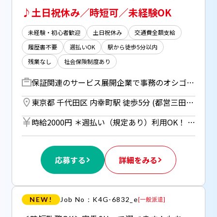
♪土日祝休み／時短可／未経験OK
未経験・初心者歓迎
土日祝休み
交通費全額支給
履歴書不要
週払いOK
駅から徒歩5分以内
残業なし
社会保険制度あり
保証関連のサービス展開企業で事務のオシゴト ▼システムへのデータ入力・登録 ▼請求業務（売上集計、請求書発行） ▼サービスご案内の電話（1日10件程度） ⇒アポイント取得までをお任せ！ ▼営業さんからの頼まれごと →リスト作成、データ分析など ▼電話・メール対応 ・・・その他付随する業務
東京都 千代田区 内幸町駅 徒歩5分 (都営三田線)
時給2000円 ＊週払い（規定あり）利用OK！ 但し、週払い制度は初回2ヵ月間のみ、 3ヵ月目以降は月払い制になります。 利用についてはご本人様からお仕事紹介時に申請があった場合のみとなります。
応募する
詳細をみる
NEW!
Job No：K4G-6832_e
[
一般派遣
]