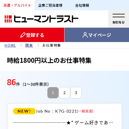
【時給1800円以上のお仕事特集】地域別お仕事特集｜派遣な
派遣・アルバイト
企業ご担当者様
会社情報
MENU
登録する
マイページ
HOME
関東
お仕事特集
時給1800円以上のお仕事特集
86
件
（1～30件表示）
1
2
3
NEW!
Job No：K7G-0221
[
一般派遣
]
───────────★* ゲーム好きであれば応募OK！ 20代・30代多数活躍中！ 成長中のゲームエフェクト制作会社！ ───────────★* バックオフィスの事務職募集！ コミュニケーション取りながらお仕事したい方にぴったり！