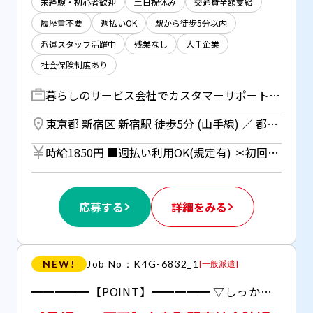
未経験・初心者歓迎
土日祝休み
交通費全額支給
履歴書不要
週払いOK
駅から徒歩5分以内
派遣スタッフ活躍中
残業なし
大手企業
社会保険制度あり
暮らしのサービス会社でカスタマーサポート 取引先工務店の、 サービス利用サポートです.+* ▽電話での問合せ対応 ・Excelの使い方から住宅に関することまで！ ・1日20～40件程度 ▽セミナー開催のサポート ・会議室のセッティング ・アンケート回収 など ▽お客様のSNSやHPの運営サポート ▽まれにZOOMにてセミナー参加あり ――――――――――――― 電話は取次ぎからスタート！ OJTしていただける環境です。 ―――――――――――――
東京都 新宿区 新宿駅 徒歩5分 (山手線) ／ 都庁前駅 徒歩5分 (都営大江戸線) ／ 西武新宿駅 徒歩10分 (西武新宿線)
時給1850円 ■週払い利用OK(規定有) ＊初回2ヵ月間のみ適用、 3ヵ月目以降は月払い制。 利用についてはご本人様から お仕事紹介時に申請があった場合のみ。
応募する
詳細をみる
NEW!
Job No：K4G-6832_1
[
一般派遣
]
━━━━━【POINT】━━━━━ ▽しっかり稼げる事務！ ▽周りの方に聞きやすい環境！ ▽派遣が初めての方も安心◎ 当社の営業担当もしっかりサポートします。