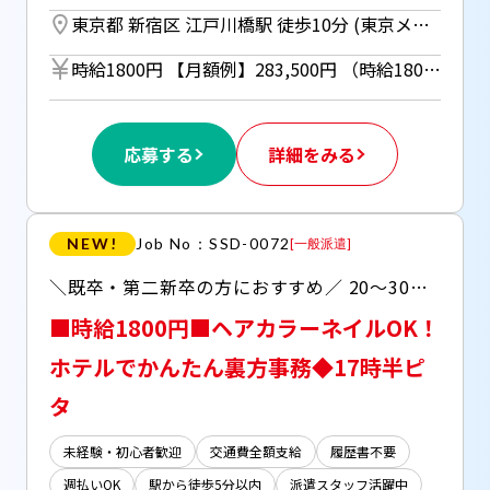
東京都 新宿区 江戸川橋駅 徒歩10分 (東京メトロ有楽町線) ／ 早稲田駅 徒歩7分 (東京メトロ東西線) ／ 早稲田駅 徒歩3分 (都電荒川線)
時給1800円 【月額例】283,500円 （時給1800円×7.5時間×21営業日の場合） ＊週払い利用OK！（規定あり） （但し、週払い制度は初回2ヵ月間のみ、 3ヵ月目以降は月払い制になります。 利用についてはご本人様から お仕事紹介時に申請があった場合のみ）
応募する
詳細をみる
NEW!
Job No：SSD-0072
[
一般派遣
]
＼既卒・第二新卒の方におすすめ／ 20～30代が半数を占めるチーム.+* ◇出勤時に気分があがる↑緑豊かなラグジュアリーホテル ◇Excelは四則演算がわかればエントリーOK！◇日曜お休みの17時半ピタ ◇ピンチに助かる週払いも！まずは【来社不要＊WEB登録受付中】
■時給1800円■ヘアカラーネイルOK！
ホテルでかんたん裏方事務◆17時半ピ
タ
未経験・初心者歓迎
交通費全額支給
履歴書不要
週払いOK
駅から徒歩5分以内
派遣スタッフ活躍中