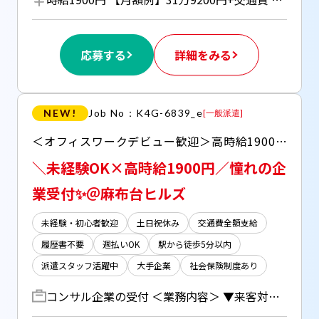
応募する
詳細をみる
NEW!
Job No：K4G-6839_e
[
一般派遣
]
＜オフィスワークデビュー歓迎＞高時給1900円の企業受付✨接客・営業などからキャリアチェンジされた方も多数！ 土日祝休みでプライベートの予定も立てやすい＾＾ 【自宅で完結！WEB登録受付中】#初めての派遣歓迎
＼未経験OK×高時給1900円／憧れの企
業受付✨＠麻布台ヒルズ
未経験・初心者歓迎
土日祝休み
交通費全額支給
履歴書不要
週払いOK
駅から徒歩5分以内
派遣スタッフ活躍中
大手企業
社会保険制度あり
コンサル企業の受付 ＜業務内容＞ ▼来客対応・ご案内 →採用面接の方が8割程度 ▼Webテストの手順説明（マニュアルあり） ▼担当者へのチャット連絡 ▼Outlookから来客予定リストの印刷、共有 ▼会議室のテーブル拭き、ゴミの回収 ▼社内からの電話対応 →例）「会議室を予約してほしい」など ＊複数名体制なので分からないことはすぐ確認できます！