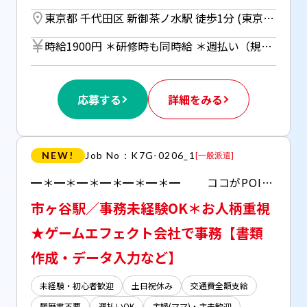
東京都 千代田区 新御茶ノ水駅 徒歩1分 (東京メトロ千代田線) ／ 小川町駅 徒歩1分 (都営新宿線) ／ 淡路町駅 徒歩1分 (東京メトロ丸ノ内線)
時給1900円 ＊研修時も同時給 ＊週払い（規定あり）利用OK！ 但し、週払い制度は初回2ヵ月間のみ、 3ヵ月目以降は月払い制になります。 利用についてはご本人様からお仕事紹介時に申請があった場合のみとなります。
応募する
詳細をみる
NEW!
Job No：K7G-0206_1
[
一般派遣
]
━＊━＊━＊━＊━＊━＊━ ココがPOINT ━＊━＊━＊━＊━＊━＊━ ●高時給でしっかり稼げる！ ●朝は少し遅めの10時始業！ ●お菓子食べ放題^^ﾉ コミュニケーション取りながらお仕事できます！
市ヶ谷駅／事務未経験OK＊お人柄重視
★ゲームエフェクト会社で事務【書類
作成・データ入力など】
未経験・初心者歓迎
土日祝休み
交通費全額支給
履歴書不要
週払いOK
主婦(ママ)・主夫歓迎