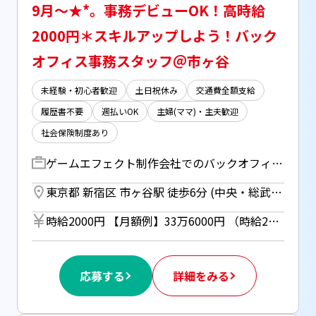
9月～★*。事務デビューOK！高時給
2000円＊スキルアップしよう！バック
オフィス事務スタッフ＠市ヶ谷
未経験・初心者歓迎
土日祝休み
交通費全額支給
履歴書不要
週払いOK
主婦(ママ)・主夫歓迎
社会保険制度あり
ゲームエフェクト制作会社でのバックオフィス業務 ＜具体的な業務＞ ①総務、一般事務 ・各種書類/資料作成、ファイリング ・データ入力、管理 ・電話対応、来客対応、オフィスのセキュリティ管理 ・備品管理 ・社外との連絡・調整 ・各種イベント・行事のサポート ・衛生管理 ②人事業務 ・面接対応・選考メールのやりとり など ・協力企業との打ち合わせ・連絡 ③経理 ・会計処理 ・請求書、見積書、発注書の作成、確認 など ④広報 ・ブログ・SNS運用
東京都 新宿区 市ヶ谷駅 徒歩6分 (中央・総武線、東京メトロ有楽町線、南北線、都営新宿線) ／ 四ツ谷駅 徒歩7分 (中央線、中央・総武線、東京メトロ丸ノ内線、南北線)
時給2000円 【月額例】33万6000円 （時給2000円×8h×21日勤務の場合） ＊週払い（規定あり）利用OK！ 但し、週払い制度は初回2ヵ月間のみ、 3ヵ月目以降は月払い制になります。 利用についてはご本人様からお仕事紹介時に申請があった場合のみとなります。
応募する
詳細をみる