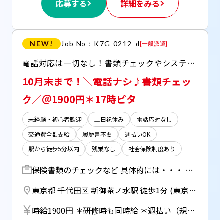
応募する
詳細をみる
NEW!
Job No：K7G-0212_d
[
一般派遣
]
電話対応は一切なし！書類チェックやシステムへのデータなどかんたん事務のオシゴト 高時給1900円×短期でサクッと稼げます♪
10月末まで！＼電話ナシ♪書類チェッ
ク／＠1900円＊17時ピタ
未経験・初心者歓迎
土日祝休み
電話応対なし
交通費全額支給
履歴書不要
週払いOK
駅から徒歩5分以内
残業なし
社会保険制度あり
保険書類のチェックなど 具体的には・・・ ○書類（画像データ）のチェック 〇専用システムでの修正・登録 ＊電話対応はありません！ ＊モニターとノートPCの2画面使用です ＊マニュアル・研修もあり！
東京都 千代田区 新御茶ノ水駅 徒歩1分 (東京メトロ千代田線) ／ 小川町駅 徒歩1分 (都営新宿線) ／ 淡路町駅 徒歩1分 (東京メトロ丸ノ内線)
時給1900円 ＊研修時も同時給 ＊週払い（規定あり）利用OK！ 但し、週払い制度は初回2ヵ月間のみ、 3ヵ月目以降は月払い制になります。 利用についてはご本人様からお仕事紹介時に申請があった場合のみとなります。