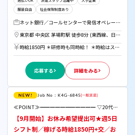
週払いOK
派遣スタッフ活躍中
大手企業
服装自由
社会保険制度あり
ネット銀行／コールセンターで発信オペレーター ◆CMでも耳にする、大手ネット銀行で発信コール！◆ ▽うっかりローンのお支払いを忘れてしまったお客様にお電話 「入金されていないようですが、どうされましたか？」 「いつ頃入金できますか？」など ▽カウンセリングのイメージでお話を聞いて頂ければOK＊ ▽お話が終わったら、履歴をデータ入力
東京都 中央区 茅場町駅 徒歩8分 (東西線、日比谷線) ／ 八丁堀駅 徒歩6分 (京葉線、日比谷線) ／ 水天宮前駅 徒歩15分 (半蔵門線)
時給1850円 ＊研修時も同時給！ ＊時給はスキル・経験によって相談となります。 ＊週払い（規定あり）利用OK！ （但し、週払い制度は初回2ヵ月間のみ、3ヵ月目以降は月払い制になります。 利用についてはご本人様からお仕事紹介時に申請があった場合のみとなります。）
応募する
詳細をみる
NEW!
Job No：K4G-6845
[
一般派遣
]
≪POINT≫━━━━━━━━━━━ ▽20代・30代が多く活躍中の企業さま！ ▽服装自由！ネイルOKがウレシイ！ ▽難しいスキルなしでエントリー可！
【9月開始】お休み希望提出可★週5日
シフト制／稼げる時給1850円+交／お