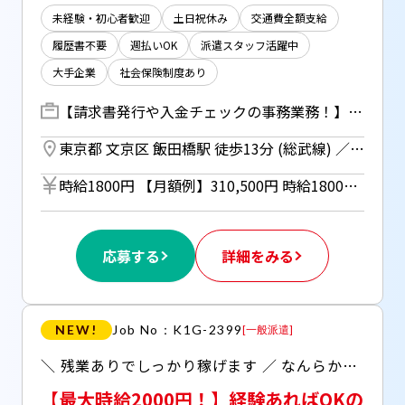
未経験・初心者歓迎
土日祝休み
交通費全額支給
履歴書不要
週払いOK
派遣スタッフ活躍中
大手企業
社会保険制度あり
【請求書発行や入金チェックの事務業務！】 ・請求書発行 →専用システムの発行ボタンをクリック！ ・入金チェック →リストをチェックして入金が確認できたもののステータスを変更！ ＊基本はモクモクと行うPC作業です！（一部不備確認などで社内の方とのやり取りはあり）
東京都 文京区 飯田橋駅 徒歩13分 (総武線) ／ 江戸川橋駅 徒歩8分 (有楽町線) ／ 後楽園駅 徒歩10分 (丸ノ内線)
時給1800円 【月額例】310,500円 時給1800円×8h×20営業日+残業代22500円（時給2250円×10h）の場合 ■週払い（規定あり）利用OK！ （但し、週払い制度は初回2ヵ月間のみ、 3ヵ月目以降は月払い制になります。 利用についてはご本人様から 事前に申請があった場合のみ）
応募する
詳細をみる
NEW!
Job No：K1G-2399
[
一般派遣
]
＼ 残業ありでしっかり稼げます ／ なんらかの形で 月次決算業務に携わっていたら応募ok！ ◎資格活かしてご活躍 ◎ご経験に併せて幅広い業務のサポートも！ ◎六本木一丁目駅から徒歩3分 ◎週払いok(規定有)
【最大時給2000円！】経験あればOKの