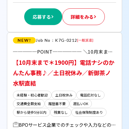
応募する
詳細をみる
NEW!
Job No：K7G-0212
[
一般派遣
]
─────POINT────── ＼10月末までの期間限定のお仕事！／ 〇人気の電話なしのもくもく事務♪ 〇複数駅から徒歩1分とアクセス良好！ 〇1900円の高時給でしっかり稼げる！ 【自宅で完結！WEB登録受付中】
【10月末まで＊1900円】電話ナシのか
んたん事務♪／土日祝休み／新御茶ノ
水駅直結
未経験・初心者歓迎
土日祝休み
電話応対なし
交通費全額支給
履歴書不要
週払いOK
駅から徒歩5分以内
残業なし
社会保険制度あり
BPOサービス企業でのチェックや入力などの事務 具体的には・・・ 〇画像データのチェック・入力 〇修正対応 〇登録業務 ＊電話対応はありません！ ＊モニターとノートPCの2画面使用です ＊マニュアル・手順書・座学研修もあり！