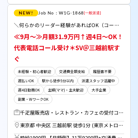
NEW!
Job No：W1G-1868
[
一般派遣
]
＼何らかのリーダー経験があればOK（コールセンター以外でも）／ ■フルーツギフトで有名な老舗【千疋屋】 ■経験を活かしてスキルUPしたい方にもオススメ♪ ■主婦（夫）層中心に40代、50代のパートさんも活躍中！
≪9月～≫月額31.9万円↑週4日～OK！
代表電話コール受け＊SV＠三越前駅す
ぐ
未経験・初心者歓迎
交通費全額支給
履歴書不要
週払いOK
駅から徒歩5分以内
派遣スタッフ活躍中
週4日勤務OK
主婦(ママ)・主夫歓迎
大手企業
副業・WワークOK
千疋屋販売店・レストラン・カフェの受付コールセンターSV ▼代表電話の受電チームでのリーダー募集！ 例： 「営業時間は何時までですか？」 「どんなメニューがあるか教えてほしい」 「お歳暮などギフトの注文受付」等 【その他】 ・ご意見対応や2次対応 ・OPさんへの指示出し ・メールで問い合わせ対応 ・商品郵送に向けた伝票作成 ・短期バイトさんの指導、育成 ・その他、事務所内の掃除など
東京都 中央区 三越前駅 徒歩1分 (東京メトロ銀座線・半蔵門線) ／ 新日本橋駅 徒歩5分 (総武本線)
時給1900円 【月額例】31万9200円+交通費 （時給1900円×実働8h×21日の場合） ※月額例は一例であり、保証するものではありません。 ＊研修期間（1ヵ月間）時給：1750円+交通費 ◆週払い（規定あり）利用OK！※ご本人様からお仕事紹介時に申請があった場合のみ適用（初回2ヵ月間のみ、以降月払い制。マイナンバー＆扶養控除申告書の提出が必要です。）