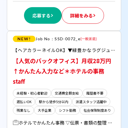
応募する
詳細をみる
NEW!
Job No：SSD-0072_e
[
一般派遣
]
【ヘアカラーネイルOK】▼緑豊かなラグジュアリーホテルで働く.+* ▼アクセス色々＊新宿区▼ 20～30代が半数を占めるチーム＊第二新卒の方にもおすすめ！ ▼平日お休みが取れるオフィスワーク ▼ピンチに助かる週払いOK！まずは【来社不要＊WEB登録受付中】9月～ #月収25万円以上
【人気のバックオフィス】月収28万円
↑かんたん入力など＊ホテルの事務
staff
未経験・初心者歓迎
交通費全額支給
履歴書不要
週払いOK
駅から徒歩5分以内
派遣スタッフ活躍中
残業なし
大手企業
シフト勤務
社会保険制度あり
ホテルでかんたん事務 ▽伝票・書類の整理 ▽毎日の売上チェック ▽食材飲料の納品チェック ▽電話対応・来客対応 ＊専用システム、 Excelフォーマットを使います ＊OJTサポートあり ～～～～～～～～～～～～～～～～ 未経験から「経理・購買」に関われる！ キャリアチェンジ・ スキルアップしたい方にもおすすめ(^ ^)/* ～～～～～～～～～～～～～～～～