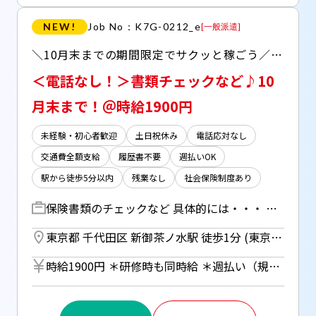
NEW!
Job No：K7G-0212_e
[
一般派遣
]
＼10月末までの期間限定でサクッと稼ごう／ ＊高時給1900円+交通費支給あり ＊17時定時で残業もありません＾＾ 【自宅で完結！WEB登録受付中】#初めての派遣歓迎
＜電話なし！＞書類チェックなど♪10
月末まで！＠時給1900円
未経験・初心者歓迎
土日祝休み
電話応対なし
交通費全額支給
履歴書不要
週払いOK
駅から徒歩5分以内
残業なし
社会保険制度あり
保険書類のチェックなど 具体的には・・・ ○書類（画像データ）のチェック 〇専用システムでの修正・登録 ＊電話対応はありません！ ＊モニターとノートPCの2画面使用です ＊マニュアル・研修もあり！
東京都 千代田区 新御茶ノ水駅 徒歩1分 (東京メトロ千代田線) ／ 小川町駅 徒歩1分 (都営新宿線) ／ 淡路町駅 徒歩1分 (東京メトロ丸ノ内線)
時給1900円 ＊研修時も同時給 ＊週払い（規定あり）利用OK！ 但し、週払い制度は初回2ヵ月間のみ、 3ヵ月目以降は月払い制になります。 利用についてはご本人様からお仕事紹介時に申請があった場合のみとなります。