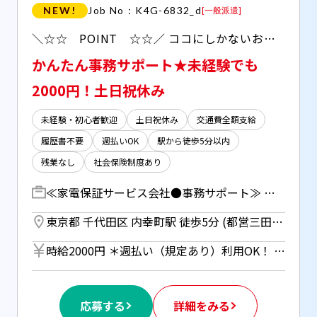
NEW!
Job No：K4G-6832_d
[
一般派遣
]
＼☆☆ POINT ☆☆／ ココにしかないお仕事♪ ◎未経験OK！ ◎時短6時間～相談OK ◎朝も少しゆっくり10：00～ 【自宅で完結！WEB登録受付中】
かんたん事務サポート★未経験でも
2000円！土日祝休み
未経験・初心者歓迎
土日祝休み
交通費全額支給
履歴書不要
週払いOK
駅から徒歩5分以内
残業なし
社会保険制度あり
≪家電保証サービス会社●事務サポート≫ ▼システムへのデータ入力・登録 ▼請求業務（売上集計、請求書発行） ▼サービスご案内の電話（1日10件程度） ⇒アポイント取得までをお任せ！ ▼営業さんからの頼まれごと →リスト作成、データ分析など ▼電話・メール対応 ・・・その他付随する業務
東京都 千代田区 内幸町駅 徒歩5分 (都営三田線)
時給2000円 ＊週払い（規定あり）利用OK！ 但し、週払い制度は初回2ヵ月間のみ、 3ヵ月目以降は月払い制になります。 利用についてはご本人様からお仕事紹介時に申請があった場合のみとなります。
応募する
詳細をみる