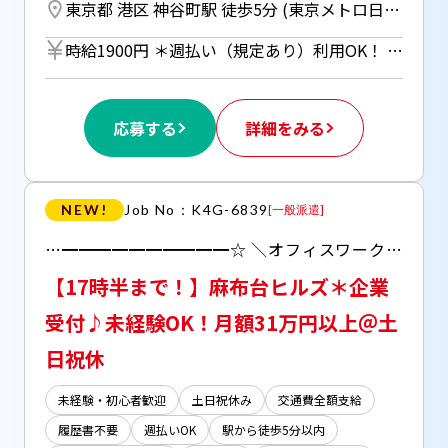
東京都 港区 神谷町駅 徒歩5分 (東京メトロ日比谷線) ／ 六本木一丁目駅 徒歩7分 (東京メトロ南北線)
時給1900円 ＊週払い（規定あり）利用OK！ 但し、週払い制度は初回2ヵ月間のみ、 3ヵ月目以降は月払い制になります。 利用についてはご本人様からお仕事紹介時に申請があった場合のみとなります。
応募する
詳細をみる
NEW!
Job No：K4G-6839
[
一般派遣
]
…━━━━━━━━━━☆ ＼オフィスワークデビューOK♪／ ■時間固定＊8時半～17時半！ ■接客など別職種からの ジョブチェンジも大歓迎♪
【17時半まで！】麻布台ヒルズ＊企業
受付♪未経験OK！月額31万円以上＠土
日祝休
未経験・初心者歓迎
土日祝休み
交通費全額支給
履歴書不要
週払いOK
駅から徒歩5分以内