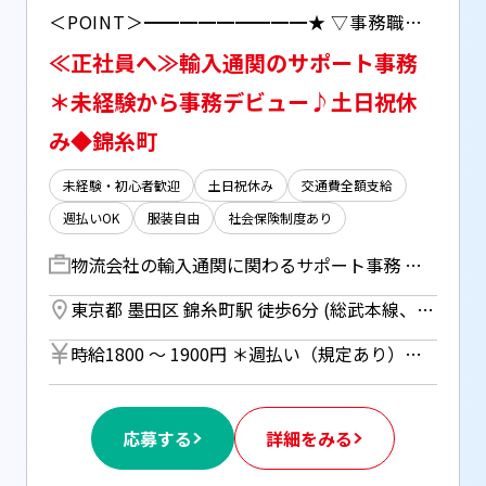
＜POINT＞━━━━━━━━━★ ▽事務職へキャリアチェンジしたい方、専門的知識をつけたい方必見！ ▽丁寧なOJTありなので未経験でも安心♪ ▽紹介予定派遣で正社員目指せる！ 【自宅で完結！WEB登録受付中】
≪正社員へ≫輸入通関のサポート事務
＊未経験から事務デビュー♪土日祝休
み◆錦糸町
未経験・初心者歓迎
土日祝休み
交通費全額支給
週払いOK
服装自由
社会保険制度あり
物流会社の輸入通関に関わるサポート事務 【主な業務内容】 〇データ入力 〇書類作成 〇問い合わせ対応 →お客様とのやり取りや税関への内容確認・申告 〇スケジュール調整・手配 →商品の配送手配などをサポート ＊システムの基本操作から業務についてまでOJTあり！ *** 紹介予定派遣 *** 雇用形態：正社員 派遣期間：6ヶ月 【給与】 ◇想定月収：月給22万円以上＋諸手当＋賞与(過去実績3.8ヶ月分) ◇モデル年収例 年収390万円／アシスタント職／2年 年収440万円／主任職／４年 年収530万円／係長職／８年 ※経験・スキルを考慮し決定します。 ※試用期間は3ヶ月。労働条件は本採用と同じです。 ◇昇給：年1回 ◇賞与：年2回（前年度実績：3.8ヶ月分） 【諸手当】 交通費（月60,000円まで支給） 通関士手当（月25,000円支給） 家族手当（配偶者13,500円／月 子供一人ごとに5,000円追加） 【休暇】 ◎年間休日125日 有給休暇（1時間単位で取得可能） 年末年始休暇（過去実績12/29～1/3） GW休暇 産前・産後休暇 育児休暇（男女問わず取得実績あり） 誕生日休暇 慶弔休暇 結婚休暇 【福利厚生】 各種社会保険完備 退職金制度 従業員持株会 慶弔見舞金 団体保険など **********************
東京都 墨田区 錦糸町駅 徒歩6分 (総武本線、半蔵門線) ／ 亀戸駅 徒歩13分 (東武亀戸線) ／ 押上駅 徒歩15分 (都営浅草線)
時給1800 〜 1900円 ＊週払い（規定あり）利用OK！ 但し、週払い制度は初回2ヵ月間のみ、 3ヵ月目以降は月払い制になります。 利用についてはご本人様からお仕事紹介時に申請があった場合のみとなります。
応募する
詳細をみる