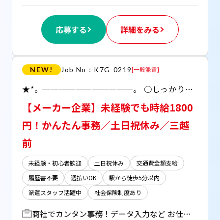
応募する
詳細をみる
NEW!
Job No：K7G-0219
[
一般派遣
]
★*。───────────。 ○しっかり稼げる事務！ ○難しいPCスキルは不要！ ○20代～30代多数活躍中！ ○OJTあり！ ★*。───────────。
【メーカー企業】未経験でも時給1800
円！かんたん事務／土日祝休み／三越
前
未経験・初心者歓迎
土日祝休み
交通費全額支給
履歴書不要
週払いOK
駅から徒歩5分以内
派遣スタッフ活躍中
社会保険制度あり
商社でカンタン事務！データ入力など お仕事例・・ ▼受発注業務（FAX、メール、紙） ▼社内システムへの入力 ▼在庫確認、管理（倉庫在庫品の購買業務も含む） ・出荷管理 ▼納期調整 ▼報告書作成 ▼電話対応（1人当たり約10件/日） ▼メール対応 ＊同業務者あり！ ＊Excelは関数を組んだりなどはありません！