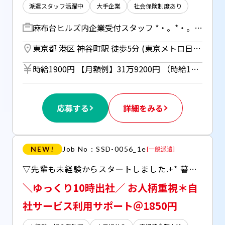
派遣スタッフ活躍中
大手企業
社会保険制度あり
麻布台ヒルズ内企業受付スタッフ *・。*・。*・。*・。*・。*・。*・。*・。 オフィスワークデビュー応援♪ バーカウンターのあるオシャレなオフィス 土日祝休み＆残業少なめで働きやすい♪ *・。*・。*・。*・。*・。*・。*・。*・。 【主なお仕事内容】 ・来客窓口対応、ご案内（お茶出し等） ・担当者への引継ぎ ・Outlookから来客予定リストの印刷、共有 ・会議室のテーブル拭き、ゴミの回収 ・社内間やり取り（Teams使用） ・役員からの電話対応 →例）「会議室を予約してほしい」など ・会議室などの管理 ・備品の補充、カンタンな清掃など ◆複数名体制なので分からないことはすぐ確認できます♪ →動きのあるオフィスワークが好きな方も♪
東京都 港区 神谷町駅 徒歩5分 (東京メトロ日比谷線) ／ 六本木一丁目駅 徒歩7分 (東京メトロ南北線)
時給1900円 【月額例】31万9200円 （時給1900円×実働8h×21日の場合） ＊週払い（規定あり）利用OK！ 但し、週払い制度は初回2ヵ月間のみ、 3ヵ月目以降は月払い制になります。 利用についてはご本人様からお仕事紹介時に申請があった場合のみとなります。
応募する
詳細をみる
NEW!
Job No：SSD-0056_1e
[
一般派遣
]
▽先輩も未経験からスタートしました.+* 暮らしのサービスを多角的に展開する、東証プライム上場企業 ▽お電話のお相手は個人ではなく、工務店の方のみ ▽PC入力できればOK ▽ウォーターサーバー利用自由 ▽週払いOK(規定有) 【来社不要*WEB登録受付中】
＼ゆっくり10時出社／ お人柄重視＊自
社サービス利用サポート＠1850円