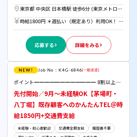
東京都 中央区 日本橋駅 徒歩6分 (東京メトロ東西線・銀座線、都営浅草線) ／ 三越前駅 徒歩5分 (東京メトロ銀座線・半蔵門線) ／ 人形町駅 徒歩6分 (東京メトロ日比谷線、都営浅草線)
時給1800円 ＊週払い（規定あり）利用OK！ 但し、週払い制度は初回2ヵ月間のみ、 3ヵ月目以降は月払い制になります。 利用についてはご本人様からお仕事紹介時に申請があった場合のみとなります。
応募する
詳細をみる
NEW!
Job No：K4G-6846
[
一般派遣
]
ポイント━━━━━━━━━━━━ 8割以上が未経験スタート！ SVさんもいるのでサポート体制バッチリ！ ━━━━━━━━━━━━━━━━ ◇派遣staff多数就業中！ ◇ビル内にカフェ・コンビニあり！ 食堂や休憩室もあるのでお昼休憩も困りません！ 食堂は1食500円前後と格安！ ◇オフィスワークだけど・・服装自由^^！ ピアスしたまま・ネイルOK！ デニム・スニーカーでも大丈夫です♪
先付開始／9月～未経験OK【茅場町・
八丁堀】既存顧客へのかんたんTEL＠時
給1850円+交通費支給
未経験・初心者歓迎
交通費全額支給
履歴書不要