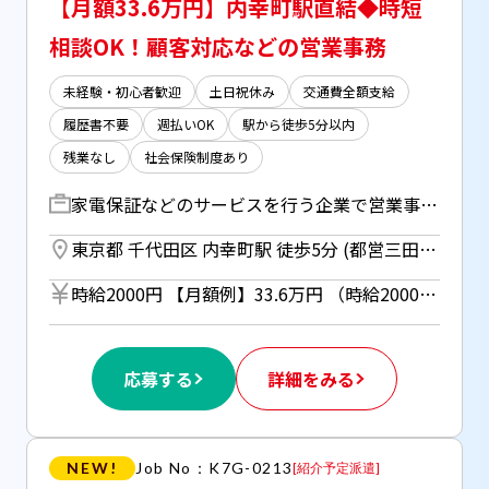
【月額33.6万円】内幸町駅直結◆時短
相談OK！顧客対応などの営業事務
未経験・初心者歓迎
土日祝休み
交通費全額支給
履歴書不要
週払いOK
駅から徒歩5分以内
残業なし
社会保険制度あり
家電保証などのサービスを行う企業で営業事務 ▼システムへのデータ入力・登録 ▼請求業務（売上集計、請求書発行） ▼サービスご案内の電話（1日10件程度） ⇒アポイント取得までをお任せ！ ▼営業さんからの頼まれごと →リスト作成、データ分析など ▼電話・メール対応 ・・・その他付随する業務
東京都 千代田区 内幸町駅 徒歩5分 (都営三田線)
時給2000円 【月額例】33.6万円 （時給2000円×8h×21営業日の場合） ＊週払い（規定あり）利用OK！ 但し、週払い制度は初回2ヵ月間のみ、 3ヵ月目以降は月払い制になります。 利用についてはご本人様からお仕事紹介時に申請があった場合のみとなります。
応募する
詳細をみる
NEW!
Job No：K7G-0213
[
紹介予定派遣
]