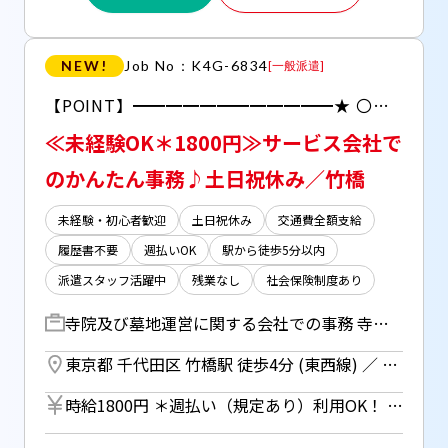
NEW!
Job No：K4G-6834
[
一般派遣
]
【POINT】━━━━━━━━━━━━★ 〇事務職未経験OK！キャリアチェンジ応援♪ 〇派遣スタッフの方活躍中です！OJTもしっかりあり！ 〇時短などの相談も可！
≪未経験OK＊1800円≫サービス会社で
のかんたん事務♪土日祝休み／竹橋
未経験・初心者歓迎
土日祝休み
交通費全額支給
履歴書不要
週払いOK
駅から徒歩5分以内
派遣スタッフ活躍中
残業なし
社会保険制度あり
寺院及び墓地運営に関する会社での事務 寺院の案内所で勤務するスタッフや営業担当者のサポートです！ 〇問い合わせ対応（10件程度／日） ⇒営業担当・クライアント・案内所スタッフ ⇒電話・メールを使用 〇顧客管理システムへの登録 〇入金確認（データ照合のみ） 〇備品発注 〇経費精算 〇発送業務 ・・・その他付随する業務 ＊OJTありで安心♪
東京都 千代田区 竹橋駅 徒歩4分 (東西線) ／ 神保町駅 徒歩7分 (半蔵門線) ／ 大手町駅 徒歩8分 (丸ノ内線)
時給1800円 ＊週払い（規定あり）利用OK！ 但し、週払い制度は初回2ヵ月間のみ、 3ヵ月目以降は月払い制になります。 利用についてはご本人様からお仕事紹介時に申請があった場合のみとなります。