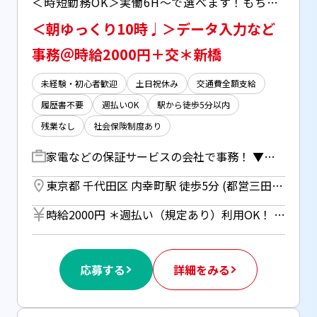
＜時短勤務OK＞実働6H～で選べます！もちろんフルタイムも大歓迎♩朝はゆっくり10時～ ＜時給2000円＞交通費は別途支給あり！ 【自宅で完結！WEB登録受付中】
＜朝ゆっくり10時♩＞データ入力など
事務＠時給2000円＋交＊新橋
未経験・初心者歓迎
土日祝休み
交通費全額支給
履歴書不要
週払いOK
駅から徒歩5分以内
残業なし
社会保険制度あり
家電などの保証サービスの会社で事務！ ▼システムへのデータ入力・修正 ▼売上集計、請求書発行 ▼サービスご案内の電話（1日10件程度） ⇒アポイント取得までをお任せ！ ▼データ・リスト作成 ▼電話・メール対応 など ＊Excel・Googleスプレッドシートを使用します
東京都 千代田区 内幸町駅 徒歩5分 (都営三田線)
時給2000円 ＊週払い（規定あり）利用OK！ 但し、週払い制度は初回2ヵ月間のみ、 3ヵ月目以降は月払い制になります。 利用についてはご本人様からお仕事紹介時に申請があった場合のみとなります。
応募する
詳細をみる