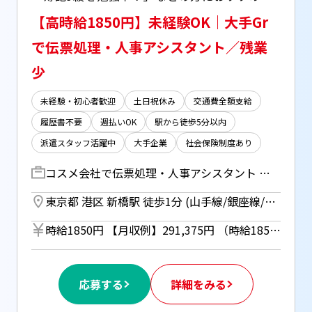
【高時給1850円】未経験OK｜大手Gr
で伝票処理・人事アシスタント／残業
少
未経験・初心者歓迎
土日祝休み
交通費全額支給
履歴書不要
週払いOK
駅から徒歩5分以内
派遣スタッフ活躍中
大手企業
社会保険制度あり
コスメ会社で伝票処理・人事アシスタント 具体的には… ▽グループ会社(3社)の伝票処理 ∟起票・照合・仕訳 ▽契約書類の管理 ▽入退社手続き ▽データ入力などの課長アシスタント業務 ▽その他、課内の庶務業務 ∟来客対応、宅配便配送、電話取次など ＊社員の方からOJTあり.+○ ＊資格がなくてもOK！な求人です！
東京都 港区 新橋駅 徒歩1分 (山手線/銀座線/東海道線/横須賀線/京浜東北線/浅草線) ／ 汐留駅 徒歩2分 (都営大江戸線/ゆりかもめ) ／ 東銀座駅 徒歩10分 (東京メトロ日比谷線/浅草線)
時給1850円 【月収例】291,375円 （時給1850円×7.5h×21営業日の場合） ＊週払い利用OK(規定有) （初回2ヵ月間のみ適用、 3ヵ月目以降は月払い制。 利用についてはご本人様から お仕事紹介時に申請があった場合のみ）
応募する
詳細をみる