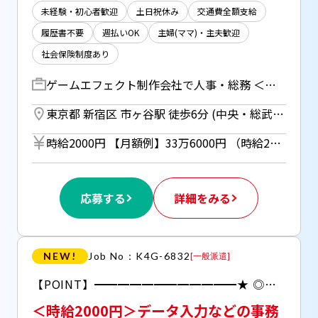
未経験・初心者歓迎
土日祝休み
交通費全額支給
履歴書不要
週払いOK
主婦(ママ)・主夫歓迎
社会保険制度あり
ゲームエフェクト制作会社で人事・総務 ＜業務内容＞ ▼各種書類/資料作成、ファイリング ▼データ入力、管理 ▼電話対応、来客対応 ▼オフィスのセキュリティ管理 ▼備品管理 ▼各種イベント・行事のサポート ▼面接対応・選考メールのやりとり ▼協力企業との打合せ ▼ブログ・SNS更新 ＊できるところから少しずつおまかせするので安心♪
東京都 新宿区 市ヶ谷駅 徒歩6分 (中央・総武線、東京メトロ有楽町線、南北線、都営新宿線) ／ 四ツ谷駅 徒歩7分 (中央線、中央・総武線、東京メトロ丸ノ内線、南北線)
時給2000円 【月額例】33万6000円 （時給2000円×8h×21日勤務の場合） ＊週払い（規定あり）利用OK！ 但し、週払い制度は初回2ヵ月間のみ、 3ヵ月目以降は月払い制になります。 利用についてはご本人様からお仕事紹介時に申請があった場合のみとなります。
応募する
詳細をみる
NEW!
Job No：K4G-6832
[
一般派遣
]
【POINT】━━━━━━━━━━━━★ ◎未経験からでもしっかり稼げるのが嬉しい！ ◎駅直結だから通勤面ラクラク♪ ◎時短も相談できる職場です！
＜時給2000円＞データ入力などの事務