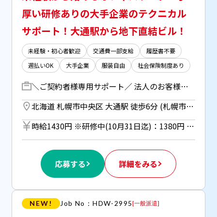
厚い研修ありの大手企業のテクニカル
サポート！大通駅から地下直結ビル！
未経験・初心者歓迎
交通費一部支給
履歴書不要
週払いOK
大手企業
服装自由
社会保険制度あり
＼ご契約者様専用サポート／ 法人のお客様（店舗や事務所）からの「Wi-Fiの設定方法を教えてほしい」「新しい端末を追加したい」といった お困りごとに対し「メール」や 「お電話」での対応をお任せします！ ・契約内容の確認、変更受付 ・Wi-Fiの設定、操作方法のご案内 ・トラブルシューティング ・故障手配(関連部署へ依頼) ・オプションサービスの設定、サポート ・お困りごとがないか確認の連絡 ・専用システムへの入力作業 など 【研修期間】 20日程度(08:30～17:00) 1ヶ月半程度(08:45～17:15)
北海道 札幌市中央区 大通駅 徒歩6分 (札幌市営東西線) ／ 札幌駅 徒歩15分 (JR函館本線) ／ さっぽろ駅 徒歩10分 (札幌市営南北線)
時給1430円 ※研修中(10月31日迄)：1380円 ※週払い（規定あり）利用OK！（但し、週払い制度は初回2ヵ月間のみ、3ヵ月目以降は月払い制になります。利用についてはご本人様からお仕事紹介時に申請があった場合のみとなります。）
応募する
詳細をみる
NEW!
Job No：HDW-2995
[
一般派遣
]