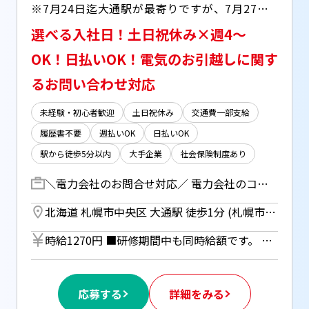
※7月24日迄大通駅が最寄りですが、7月27日からは札幌駅が最寄り駅になります※ ○大通駅1番出口より徒歩1分！ ○残業はほとんどありません ○ロッカー完備 ○休憩室完備 ○電子レンジ・冷蔵庫・ポットあり ○マッサージチェアあり ○パンやカップめんの自動販売機あり ○日払い(JOBPAY)OK
選べる入社日！土日祝休み×週4～
OK！日払いOK！電気のお引越しに関す
るお問い合わせ対応
未経験・初心者歓迎
土日祝休み
交通費一部支給
履歴書不要
週払いOK
日払いOK
駅から徒歩5分以内
大手企業
社会保険制度あり
＼電力会社のお問合せ対応／ 電力会社のコールセンターにてお客様からの引越しに関するお問い合わせ対応をお任せします！ ・電気の利用、停止の申込 ・解約受付 ・施工日の変更受付 ・設備撤去が伴う廃止申込 など ／ 対応範囲は限定されているので未経験の方でもご安心ください♪ ＼ 【入社】 8/17(入社手続きのみ)09:30~11:00 【研修】 座学：8/18～9/15(09:00～17:00) OJT：9/16～9/28(08:50～17:00) 【入社】 9/10(入社研修のみ) 【研修】 座学：9/11～10/8(09:00～17:00) OJT：10/9～10/23(08:50～17:00) ※研修期間中も土日祝休み ※OJT期間は週4～OK ※9/21(月・祝)～9/23(水・祝)お休み ※9/21～23の祝日もお休み
北海道 札幌市中央区 大通駅 徒歩1分 (札幌市営地下鉄南北線) ／ さっぽろ駅 徒歩10分 (札幌市営南北線) ／ 札幌駅 徒歩15分 (函館本線)
時給1270円 ■研修期間中も同時給額です。 ■日払いOK（所定労働時間の80％迄） ■給与は月1回の銀行振込となりますが、「JOBPAY（ジョブペイ）」の利用で就業当日に給料相当額の一部をセブン銀行や三菱UFJ銀行、コンビニ等のATMから受け取る事が可能です！ ◎『JOBPAY』の詳細は登録時または当社HPで！
応募する
詳細をみる