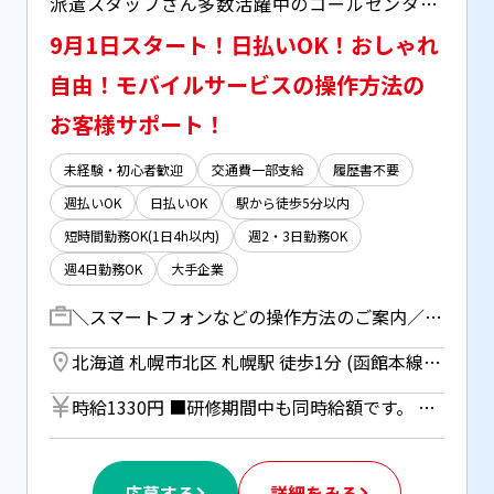
派遣スタッフさん多数活躍中のコールセンターでのお仕事です！ ○週4～OK ○日払い(JOBPAYサービス)OK ○服装・髪型・ネイル・ピアス自由 ○駅チカで通勤しやすい ○シフトは柔軟に相談可能 働きやすさ抜群です
9月1日スタート！日払いOK！おしゃれ
自由！モバイルサービスの操作方法の
お客様サポート！
未経験・初心者歓迎
交通費一部支給
履歴書不要
週払いOK
日払いOK
駅から徒歩5分以内
短時間勤務OK(1日4h以内)
週2・3日勤務OK
週4日勤務OK
大手企業
＼スマートフォンなどの操作方法のご案内／ 有償サポートサービスにご加入いただいているお客様からのお問い合わせ対応をお任せします！ 例・・ 「機種変更したのでデータ移行の方法を知りたい」 「不具合があるので改善したい」 「Excelの表作成の操作方法を教えてほしい」 など スマートフォン、その他通信機器(PC、Wi-Fiなど)の設定や操作方法に関するご案内業務。 【研修期間】 入社：9/1(08:50～18:00) 座学：9/1～9/14(09:00～18:00) OJT：9/15～10日間程度(希望のシフトに応じる) ※座学期間中は土日祝休み ※進捗状況により変動あり ※原則全日参加必須
北海道 札幌市北区 札幌駅 徒歩1分 (函館本線) ／ さっぽろ駅 徒歩1分 (札幌市営南北線) ／ さっぽろ駅 徒歩1分 (札幌市営東豊線)
時給1330円 ■研修期間中も同時給額です。 ■日払いOK（所定労働時間の80％迄） ■給与は月1回の銀行振込となりますが、「JOBPAY（ジョブペイ）」の利用で就業当日に給料相当額の一部をセブン銀行や三菱UFJ銀行、コンビニ等のATMから受け取る事が可能です！ ◎『JOBPAY』の詳細は登録時または当社HPで！
応募する
詳細をみる