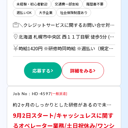
未経験・初心者歓迎
交通費一部支給
履歴書不要
週払いOK
大手企業
社会保険制度あり
＼クレジットサービスに関するお問い合せ対応／ CMでおなじみのドコモの「dカード」「dポイント」等各種、お問い合わせ対応をお任せします！ お問合せ例・・ 「アカウントの設定方法を教えて」 「住所変更したい」 「クレジットカードを紛失してしまった..」 など ／ 業務に慣れた頃にはチャット対応だけの日もございます♪ ＼ 【研修期間】 約2か月(平日) 9:45～17:45
北海道 札幌市中央区 西１１丁目駅 徒歩5分 (札幌市営東西線) ／ 西１８丁目駅 徒歩5分 (札幌市営東西線) ／ 桑園駅 徒歩10分 (JR線)
時給1420円 ※研修時同時給 ※週払い（規定あり）利用OK！（但し、週払い制度は初回2ヵ月間のみ、3ヵ月目以降は月払い制になります。利用についてはご本人様からお仕事紹介時に申請があった場合のみとなります。）
応募する
詳細をみる
Job No：HD-4597
[
一般派遣
]
約2ヶ月のしっかりとした研修があるので未経験の方も安心！ もちろん、研修終了後のフォロー体制もバッチリです！ 〇社員食堂、売店あり 〇Free Wi-Fiあり 〇自動販売機あり 〇充実したリフレッシュルームあり
9月2日スタート/キャッシュレスに関す
るオペレーター業務/土日祝休み/ワンシ