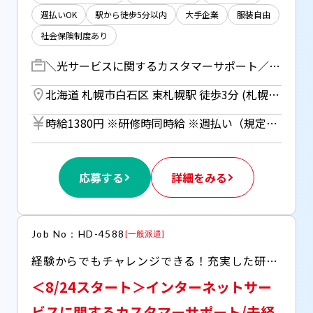
週払いOK
駅から徒歩5分以内
大手企業
服装自由
社会保険制度あり
＼光サービスに関するカスタマーサポート／ 光サービス利用のお客様からの契約に関するお問い合せ対応をお任せします！ ・オプションサービスの解約受付 ・キャンペーンのキャッシュバック申請方法や還元時期の案内 ・料金プランのコンサル、プラン変更の申込受付(通信速度を変更したいなど) ・引越しの手続き受付 ・解約手続きの受付 など ／ 研修充実！ しっかりとしたフォロー体制あり◎ ＼ 【研修期間】 座学研修：10～13日(08:55～18:00/平日のみ) OJT：3～6日(シフト制)
北海道 札幌市白石区 東札幌駅 徒歩3分 (札幌市営東西線)
時給1380円 ※研修時同時給 ※週払い（規定あり）利用OK！（但し、週払い制度は初回2ヵ月間のみ、3ヵ月目以降は月払い制になります。利用についてはご本人様からお仕事紹介時に申請があった場合のみとなります。）
応募する
詳細をみる
Job No：HD-4588
[
一般派遣
]
経験からでもチャレンジできる！充実した研修＆サポート体制バッチリ！ ○日祝休み ○札幌駅よりアクセス良好 ○将来的に在宅勤務もOK(業務習得し慣れた頃になるので約1年後から可能)
＜8/24スタート＞インターネットサー
ビスに関するカスタマーサポート/未経