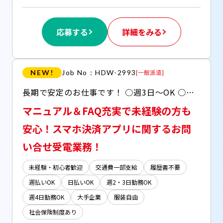
応募する
詳細をみる
NEW!
Job No：HDW-2993
[
一般派遣
]
長期で安定のお仕事です！ ○週3日～OK ○シフトのMIX・固定も可 ○残業はほとんどありません ○日払い(JOBPAYサービス)OK ○服装・髪型・ネイル・ピアス自由
マニュアル＆FAQ充実で未経験の方も
安心！スマホ決済アプリに関するお問
い合せ受電業務！
未経験・初心者歓迎
交通費一部支給
履歴書不要
週払いOK
日払いOK
週2・3日勤務OK
週4日勤務OK
大手企業
服装自由
社会保険制度あり