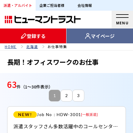
【長期！オフィスワークのお仕事】地域別お仕事特集｜派遣な
派遣・アルバイト
企業ご担当者様
会社情報
MENU
登録する
マイページ
HOME
北海道
お仕事特集
長期！オフィスワークのお仕事
63
件
（1～30件表示）
1
2
3
NEW!
Job No：HDW-3001
[
一般派遣
]
派遣スタッフさん多数活躍中のコールセンターでのお仕事です！ ○週3～OK ○土日祝休み ○日払い(JOBPAYサービス)OK ○服装・髪型・ネイル・ピアス自由 ○駅チカで通勤しやすい ○シフトは柔軟に相談可能 働きやすさ抜群です