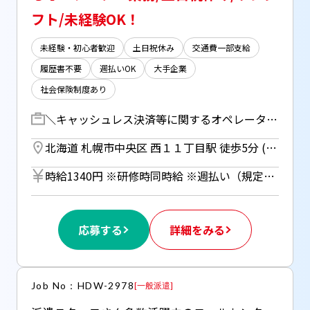
フト/未経験OK！
未経験・初心者歓迎
土日祝休み
交通費一部支給
履歴書不要
週払いOK
大手企業
社会保険制度あり
＼キャッシュレス決済等に関するオペレーター業務／ dカードサービス、ドコモの金融商材及びドコモのその他サービスに関するお問い合わせ対応をお任せします！ ・勧奨業務 ・専用システムへのデータ入力 ・付随した架電 など 【研修期間】 約2か月(平日) 9:45～17:45
北海道 札幌市中央区 西１１丁目駅 徒歩5分 (札幌市営東西線) ／ 西１８丁目駅 徒歩5分 (札幌市営東西線) ／ 桑園駅 徒歩10分 (JR線)
時給1340円 ※研修時同時給 ※週払い（規定あり）利用OK！（但し、週払い制度は初回2ヵ月間のみ、3ヵ月目以降は月払い制になります。利用についてはご本人様からお仕事紹介時に申請があった場合のみとなります。）
応募する
詳細をみる
Job No：HDW-2978
[
一般派遣
]