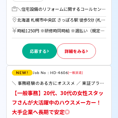
＼住宅設備のリフォームに関するコールセンター業務／ リフォーム希望者へのサポート（対応チャネル：電話・メール・SMSなど）をお任せします！ ・リフォームの希望内容の聞き取り、必要事項の案内 ・訪問日程の連絡、調整 ・メールでの、関係部署との事務連絡 ・各種進捗確認 ・こちらからの架電に対する折返しや、各種問合せの電話に対する受電対応 ・各対応内容をシステムへ入力 ・リフォーム内容の登録、商品発注 【研修期間】 座学+OJT：10日間程度
北海道 札幌市中央区 さっぽろ駅 徒歩5分 (札幌市営東豊線) ／ 大通駅 徒歩5分 (札幌市営南北線) ／ 札幌駅 徒歩5分 (函館本線)
時給1250円 ※研修時同時給 ※週払い（規定あり）利用OK！（但し、週払い制度は初回2ヵ月間のみ、3ヵ月目以降は月払い制になります。利用についてはご本人様からお仕事紹介時に申請があった場合のみとなります。）
応募する
詳細をみる
NEW!
Job No：HD-4606
[
一般派遣
]
＼ 事務経験のある方にオススメ ／ 東証プライム上場企業である不動産業界で トップクラスの規模を誇るグループ会社で安定のオシゴト♪ ○業界未経験の方も歓迎！ ○20代30代の方がメインで活躍中！ ○マイカー通勤(規定あり)希望の方ご相談ください！ ○お盆休みあり、残業ほぼナシ ○服装はオフィスカジュアルでOK
【一般事務】20代、30代の女性スタッ
フさんが大活躍中のハウスメーカー！
大手企業へ長期で安定◎