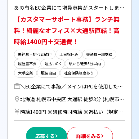
あの有名EC企業にて増員募集がスタートしました！ ○毎日、ランチ(お弁当+お味噌汁)が無料 ○ウォーターサーバーあり ○完全週休2日制 ○基本は暦通りで大型連休あり ○1フロア全て自社スタッフさんのみ ○自動販売機(100円～)、レンジあり ○ビル内にカフェ・コンビニ・図書館あり ○大通駅直結ビルで通勤ラクラク♪
【カスタマーサポート事務】ランチ無
料！綺麗なオフィス×大通駅直結！高
時給1400円＋交通費！
未経験・初心者歓迎
土日祝休み
交通費一部支給
履歴書不要
週払いOK
駅から徒歩5分以内
大手企業
服装自由
社会保険制度あり
＼EC企業にて事務／ メインはPCを使用した定型的な事務をお任せします！ 一部、確認が必要な場合のみお電話（発信）をお願いします。 ・顧客データの確認、変更、統合 ・新規注文やコース変更、解約の入力 ・SMS送信作業 ・IVR（自動音声）関連の事務処理 など ／ 丁寧なマニュアルと先輩社員のフォロー体制が整っています！ 分からないことはすぐに聞ける環境です♪ ＼
北海道 札幌市中央区 大通駅 徒歩3分 (札幌市営東豊線) ／ さっぽろ駅 徒歩3分 (札幌市営東豊線) ／ 札幌駅 徒歩10分 (JR函館本線)
時給1400円 ※研修時同時給 ※週払い（規定あり）利用OK！（但し、週払い制度は初回2ヵ月間のみ、3ヵ月目以降は月払い制になります。利用についてはご本人様からお仕事紹介時に申請があった場合のみとなります。）
応募する
詳細をみる