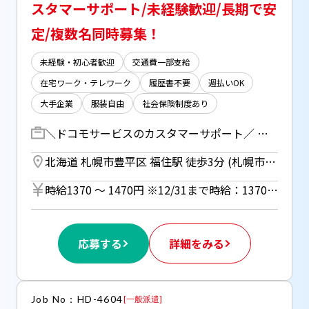
スタマーサポート/未経験歓迎/長期で安
定/複数名同時募集！
未経験・初心者歓迎
交通費一部支給
在宅ワーク・テレワーク
履歴書不要
週払いOK
大手企業
服装自由
社会保険制度あり
＼ドコモサービスのカスタマーサポート／ ドコモサービスを利用しているお客様からの各種お問い合わせ対応をお任せします！ ・スマートフォンに関する総合案内 ・住所変更、支払い方法変更 ・盗難、紛失時の利用中断・再開 ・料金プランや各種サービスに関するお問い合わせ応対 など 段階を踏んだ研修があるので未経験の方でも安心♪ しっかりとした約3ヵ月の充実の研修があるのでオフィスワークデビューにもピッタリ！ 【研修期間】 8/13～11/12(土日祝休み) 08:45～17:15/11:45～20:15 座学+OJT+着台を繰り返し行います。
北海道 札幌市豊平区 福住駅 徒歩3分 (札幌市営東豊線)
時給1370 〜 1470円 ※12/31まで時給：1370円 ※週払い（規定あり）利用OK！（但し、週払い制度は初回2ヵ月間のみ、3ヵ月目以降は月払い制になります。利用についてはご本人様からお仕事紹介時に申請があった場合のみとなります。）
応募する
詳細をみる
Job No：HD-4604
[
一般派遣
]