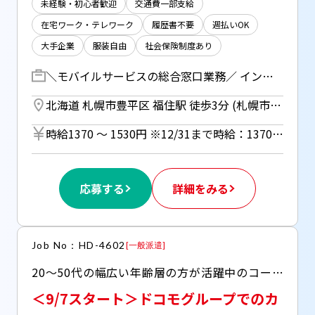
未経験・初心者歓迎
交通費一部支給
在宅ワーク・テレワーク
履歴書不要
週払いOK
大手企業
服装自由
社会保険制度あり
＼モバイルサービスの総合窓口業務／ インフォメーションセンターにてお客様からのお問い合わせ対応をお任せします！ ・料金プランの見直し ・新サービスのご案内 ・契約内容の変更受付 ・紛失時の回線の停止、再開受付 ・請求書の金額の確認 など 段階を踏んだ研修があるので未経験の方でも安心♪ しっかりとした約3ヵ月の充実の研修があるのでオフィスワークデビューにもピッタリ！ 【研修期間】 8/12～11/30 08:45～17:15 座学+OJT+着台を繰り返し行います。
北海道 札幌市豊平区 福住駅 徒歩3分 (札幌市営東豊線)
時給1370 〜 1530円 ※12/31まで時給：1370円 ※週払い（規定あり）利用OK！（但し、週払い制度は初回2ヵ月間のみ、3ヵ月目以降は月払い制になります。利用についてはご本人様からお仕事紹介時に申請があった場合のみとなります。）
応募する
詳細をみる
Job No：HD-4602
[
一般派遣
]
20～50代の幅広い年齢層の方が活躍中のコールセンターでのお仕事です！ ○未経験OK！ ○充実の研修あり ○研修中から在宅の日あり ○1日7.5時間シフト制 ○育成期間（就業開始から7か月）以降にリモートワークをしていただくことは可能です。
＜9/7スタート＞ドコモグループでのカ