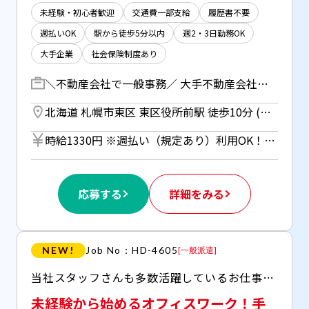
未経験・初心者歓迎
交通費一部支給
履歴書不要
週払いOK
駅から徒歩5分以内
週2・3日勤務OK
大手企業
社会保険制度あり
＼不動産会社で一般事務／ 大手不動産会社のグループ会社にて下記の業務をお任せします！ ・入居、退去手続き ・仲介会社との対応、業者の手配 ・書類作成、PCの入力業務 ・退去、解約の清算内容の入力 ・確認業務(電話、メール) など
北海道 札幌市東区 東区役所前駅 徒歩10分 (札幌市営東豊線) ／ 苗穂駅 徒歩10分 (函館本線)
時給1330円 ※週払い（規定あり）利用OK！（但し、週払い制度は初回2ヵ月間のみ、3ヵ月目以降は月払い制になります。利用についてはご本人様からお仕事紹介時に申請があった場合のみとなります。）
応募する
詳細をみる
NEW!
Job No：HD-4605
[
一般派遣
]
当社スタッフさんも多数活躍しているお仕事です！ 〇未経験から始める方が多数活躍中！ 〇スキルアップをしたい方にオススメ！ 〇休憩室にはWi-Fiやリクライニングシート完備 ○大通駅直結ビルで通勤ラクラク♪ ○残業はほとんどありません ○ビル内にカフェ、コンビニ、ATMがございます
未経験から始めるオフィスワーク！手