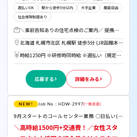
週払いOK
駅から徒歩5分以内
大手企業
服装自由
社会保険制度あり
＼事前告知ありの住宅点検のご案内／ 提携先のハウスメーカーに代わって、お客様へ「住宅の定期点検」をご案内 OKをいただけたら、、訪問スケジュールの調整までお任せします！ ▼業務の3ステップ 1.リストをもとにお電話でご案内 2.訪問可能な日程をヒアリング 3.専用システムへ入力・登録 ＼ 安心ポイント ／ 事前に「点検のお電話をします」というお知らせが届いてます。 いきなりの電話ではないので、お話を聞いてもらいやすく、 穏やかなコミュニケーションが可能です♪ 【研修期間】 座学：入社後より3日間 ※その後OJTスタート！
北海道 札幌市北区 札幌駅 徒歩5分 (JR函館本線) ／ さっぽろ駅 徒歩5分 (札幌市営南北線) ／ 北１２条駅 徒歩5分 (札幌市営南北線)
時給1250円 ※研修時同時給 ※週払い（規定あり）利用OK！（但し、週払い制度は初回2ヵ月間のみ、3ヵ月目以降は月払い制になります。利用についてはご本人様からお仕事紹介時に申請があった場合のみとなります。）
応募する
詳細をみる
NEW!
Job No：HDW-2997
[
一般派遣
]
9月スタートのコールセンター業務 ○日払い(JOBPAY)OK ○日曜日固定休 ○休憩室(冷蔵庫・レンジ・ＴＶ・自販機有)完備 ○個人ロッカー完備 ○ビル周辺にはコンビニや飲食店あり
＼高時給1500円+交通費！／女性スタ