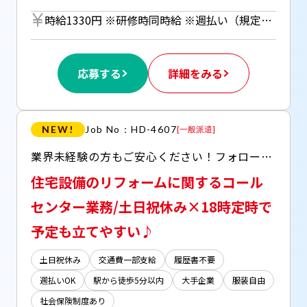
時給1330円 ※研修時同時給 ※週払い（規定あり）利用OK！（但し、週払い制度は初回2ヵ月間のみ、3ヵ月目以降は月払い制になります。利用についてはご本人様からお仕事紹介時に申請があった場合のみとなります。）
応募する
詳細をみる
NEW!
Job No：HD-4607
[
一般派遣
]
業界未経験の方もご安心ください！フォロー体制バッチリです！ 〇休憩室完備(フリーWi-Fiあり) 〇冷蔵庫・ポット・電子レンジ完備 〇服装・髪型・ネイル自由
住宅設備のリフォームに関するコール
センター業務/土日祝休み×18時定時で
予定も立てやすい♪
土日祝休み
交通費一部支給
履歴書不要
週払いOK
駅から徒歩5分以内
大手企業
服装自由
社会保険制度あり