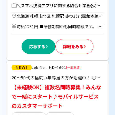
＼スマホ決済アプリに関する問合せ業務(受信)／ スマホ決済アプリの操作方法や電子マネーの残高確認など、各種お問合せにご対応いただきます！ お客さまからのお問合せに対応できるマニュアル・ＦＡＱをご用意しています。 例・・ 「アプリの会員登録をしたい」 「電子マネーの使い方を教えてほしい」 「残高を知りたい 」 など ／ 対応範囲が限られており、 FAQに沿って解決できるお問合せがメインです♪ ＼ ※一人当たりの平均受電件数：10件～20件/日 ※1件当たりの平均対応時間：平均10分程度（受電8分、後処理2分） ※リアルタイムで管理者によるフォロー体制を整えております。 【研修期間】 入社：8/19(13:30～16:15) 座学:8/20～8/27(08:50～17:50) OJT:8/28～9/2(08:50～17:50) ※座学・OJT期間中は土日祝休み ※座学期間は基本的に全日程参加必須
北海道 札幌市北区 札幌駅 徒歩3分 (函館本線) ／ さっぽろ駅 徒歩5分 (札幌市営南北線) ／ さっぽろ駅 徒歩5分 (札幌市営東豊線)
時給1231円 ■研修期間中も同時給額です。 ■日払いOK（所定労働時間の80％迄） ■給与は月1回の銀行振込となりますが、「JOBPAY（ジョブペイ）」の利用で就業当日に給料相当額の一部をセブン銀行や三菱UFJ銀行、コンビニ等のATMから受け取る事が可能です！ ◎『JOBPAY』の詳細は登録時または当社HPで！
応募する
詳細をみる
NEW!
Job No：HD-4601
[
一般派遣
]
20～50代の幅広い年齢層の方が活躍中！ ○未経験OK！ ○充実の研修あり ○研修中から在宅の日あり ○育成期間（就業開始から7か月）以降にリモートワークをしていただくことは可能です。
【未経験OK】複数名同時募集！みんな
で一緒にスタート♪モバイルサービス
のカスタマーサポート