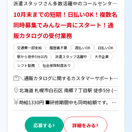
派遣スタッフさん多数活躍中のコールセンター業務！ ○日払い(JOBPAY)対応 ○休憩室(フリーWi-Fi)完備 ○ロッカー完備 ○ビル近くにはコンビニあり
10月末までの短期！日払いOK！複数名
同時募集でみんな一斉にスタート！通
販カタログの受付業務
交通費一部支給
履歴書不要
週払いOK
日払いOK
駅から徒歩5分以内
派遣スタッフ活躍中
大手企業
シフト勤務
社会保険制度あり
＼通販カタログに関するカスタマーサポート／ 通販受付業務（折込チラシなど）に関する商品等に関する注文・受付を行っていただきます！ ・注文受付、返品受付、交換受付、キャンセル受付、商品問い合わせ対応等 ・インターネット問い合わせ、文書受注問い合わせ対応等 ・他通販受付業務にかかわる全般業務 【研修期間】 (1)8/17～8/21(09:00～17:30) (2)8/24～8/28(09:00～17:30) (3)9/1～9/7(09:00～17:30)
北海道 札幌市白石区 南郷７丁目駅 徒歩5分 (札幌市営東西線) ／ 南郷１３丁目駅 徒歩8分 (札幌市営東西線)
時給1330円 ■研修期間中も同時給額です。 ■日払いOK（所定労働時間の80％迄） ■給与は月1回の銀行振込となりますが、「JOBPAY（ジョブペイ）」の利用で就業当日に給料相当額の一部をセブン銀行や三菱UFJ銀行、コンビニ等のATMから受け取る事が可能です！ ◎『JOBPAY』の詳細は登録時または当社HPで！
応募する
詳細をみる