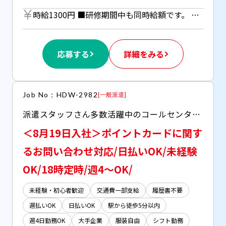
時給1300円 ■研修期間中も同時給額です。 ■日払いOK（所定労働時間の80％迄） ■給与は月1回の銀行振込となりますが、「JOBPAY（ジョブペイ）」の利用で就業当日に給料相当額の一部をセブン銀行や三菱UFJ銀行、コンビニ等のATMから受け取る事が可能です！ ◎『JOBPAY』の詳細は登録時または当社HPで！
応募する
詳細をみる
Job No：HDW-2982
[
一般派遣
]
派遣スタッフさん多数活躍中のコールセンターでのオシゴト！ ○週4～OK ○日払い(JOBPAYサービス)OK ○服装・髪型・ネイル・ピアス自由 ○駅チカで通勤しやすい ○シフトは柔軟に相談可能 働きやすさ抜群です
＜8月19日入社＞ポイントカードに関す
るお問い合わせ対応/日払いOK/未経験
OK/18時定時/週4～OK/
未経験・初心者歓迎
交通費一部支給
履歴書不要
週払いOK
日払いOK
駅から徒歩5分以内
週4日勤務OK
大手企業
服装自由
シフト勤務