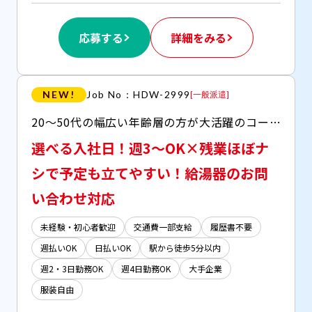
応募する
詳細をみる
NEW!
Job No：HDW-2999
[
一般派遣
]
20～50代の幅広い年齢層の方が大活躍のコールセンター！ ○週3～OK ○日払い(JOBPAYサービス)OK ○服装・髪型・ネイル・ピアス自由 ○駅チカで通勤しやすい♪ ○休憩室・ロッカー完備
選べる入社日！週3～OK×残業ほぼナ
シで予定も立てやすい！給湯器のお問
い合わせ対応
未経験・初心者歓迎
交通費一部支給
履歴書不要
週払いOK
日払いOK
駅から徒歩5分以内
週2・3日勤務OK
週4日勤務OK
大手企業
服装自由