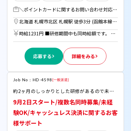
＼ポイントカードに関するお問い合わせ対応／ ポイントカード(アプリ、WEB含む)・クレジットカード・交通系ICカードに付帯するポイントサービスに関するお問い合わせ対応をお任せします！ ・お客様のお問い合わせ受付 ・お客様情報をヒアリング ・会員情報の照会や変更 ・ポイント以外に関する質問事項は他の窓口に誘導 フロー図やFAQを基にご回答いただきます！ ※簡単な使い方のサポートも一部ご対応いただきます。 ※先々にはなりますが、お客様からのメールの問い合わせにもご対応いただきます。 【入社】 7/21 09:30～18:00（休憩60分） 【研修】 座学：8/19～8/25 OJT：8/26～8/28 ※研修期間中は土日祝お休み ※入社日を除き研修期間中は、全日10:00～18:00（休憩60分） ※座学・OJT全日程参加必須
北海道 札幌市北区 札幌駅 徒歩3分 (函館本線) ／ さっぽろ駅 徒歩5分 (札幌市営南北線) ／ さっぽろ駅 徒歩5分 (札幌市営東豊線)
時給1231円 ■研修期間中も同時給額です。 ■日払いOK（所定労働時間の80％迄） ■給与は月1回の銀行振込となりますが、「JOBPAY（ジョブペイ）」の利用で就業当日に給料相当額の一部をセブン銀行や三菱UFJ銀行、コンビニ等のATMから受け取る事が可能です！ ◎『JOBPAY』の詳細は登録時または当社HPで！
応募する
詳細をみる
Job No：HD-4598
[
一般派遣
]
約2ヶ月のしっかりとした研修があるので未経験の方も安心！ もちろん、研修終了後のフォロー体制もバッチリです！ 〇社員食堂、売店あり 〇Free Wi-Fiあり 〇自動販売機あり 〇充実したリフレッシュルームあり
9月2日スタート/複数名同時募集/未経
験OK/キャッシュレス決済に関するお客
様サポート