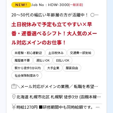
NEW!
Job No：HDW-3000
[
一般派遣
]
20～50代の幅広い年齢層の方が活躍中！ ○服装自由 ○髪型、髪色自由 ○鍵付き固定ロッカー完備 ○休憩室完備（電子レンジ、ケトル、自動販売機あり） ○社員食堂完備（低価格で食べられます） ○日払い(JOBPAYサービス)対応
土日祝休みで予定も立てやすい×早
番・遅番選べるシフト！大人気のメー
ル対応メインのお仕事！
未経験・初心者歓迎
土日祝休み
交通費一部支給
履歴書不要
週払いOK
日払いOK
駅から徒歩5分以内
大手企業
服装自由
社会保険制度あり
＼メール対応がメインの業務／ 転職を希望されている方のサポート業務をお任せします！ ▼メール・システム対応（7～8割） 専用システムへの入力やメール作成を行います。 ▼電話対応（2～3割程度） 発信：書類の修正依頼や、面接日程の調整など 受電：メール等でお送りした内容に関する折り返し対応 ／ メインはメールや専用システムでの対応となっており 落ち着いてお仕事に取り組める環境です♪ ＼ 【研修期間】 座学+OJT：2週間程度
北海道 札幌市北区 札幌駅 徒歩3分 (函館本線) ／ さっぽろ駅 徒歩5分 (札幌市営南北線) ／ さっぽろ駅 徒歩5分 (札幌市営東豊線)
時給1270円 ■研修期間中も同時給額です。 ■日払いOK（所定労働時間の80％迄） ■給与は月1回の銀行振込となりますが、「JOBPAY（ジョブペイ）」の利用で就業当日に給料相当額の一部をセブン銀行や三菱UFJ銀行、コンビニ等のATMから受け取る事が可能です！ ◎『JOBPAY』の詳細は登録時または当社HPで！