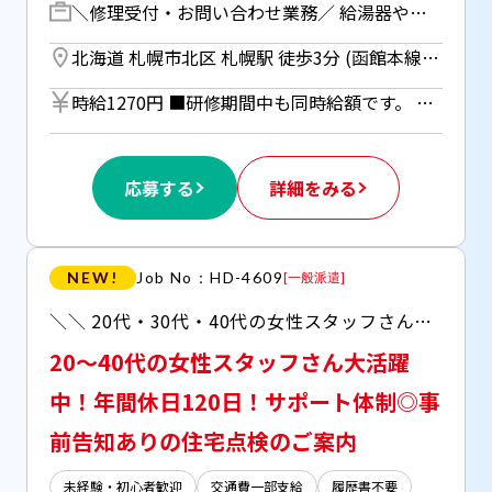
＼修理受付・お問い合わせ業務／ 給湯器や冷蔵庫などに関する修理受付やその他お問合せ等にご対応いただきます！ 例・・ 「給湯器が壊れたので修理に来てほしい」 「延長保証対象の製品を教えてもらえますか」 「サービスの概要について知りたい」など 【研修期間】 座学：4時間×8コマ OJT：8時間シフト制
北海道 札幌市北区 札幌駅 徒歩3分 (函館本線) ／ さっぽろ駅 徒歩5分 (札幌市営南北線) ／ さっぽろ駅 徒歩5分 (札幌市営東豊線)
時給1270円 ■研修期間中も同時給額です。 ■日払いOK（所定労働時間の80％迄） ■給与は月1回の銀行振込となりますが、「JOBPAY（ジョブペイ）」の利用で就業当日に給料相当額の一部をセブン銀行や三菱UFJ銀行、コンビニ等のATMから受け取る事が可能です！ ◎『JOBPAY』の詳細は登録時または当社HPで！
応募する
詳細をみる
NEW!
Job No：HD-4609
[
一般派遣
]
＼＼ 20代・30代・40代の女性スタッフさん活躍中！ ／／ 困った時はすぐに周囲に相談できる体制がありイレギュラーなお問い合わせや システム操作も先輩が一緒に確認＆フォローしてくれます♪ ○業務に慣れてきたら週1～2回のテレワーク相談可 ○急な予定が入った場合のシフト相談可 ○5日以上の連続休暇OK ○髪型・髪色・ネイル自由 ○服装はオフィスカジュアルでOK
20～40代の女性スタッフさん大活躍
中！年間休日120日！サポート体制◎事
前告知ありの住宅点検のご案内
未経験・初心者歓迎
交通費一部支給
履歴書不要