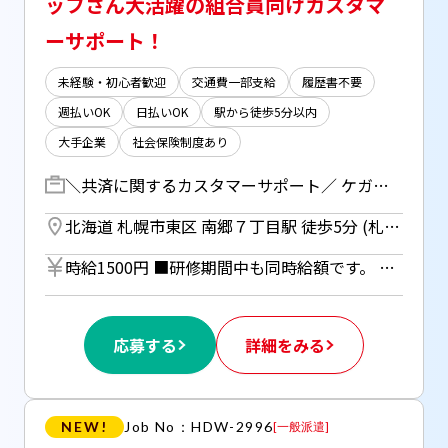
ッフさん大活躍の組合員向けカスタマ
ーサポート！
未経験・初心者歓迎
交通費一部支給
履歴書不要
週払いOK
日払いOK
駅から徒歩5分以内
大手企業
社会保険制度あり
＼共済に関するカスタマーサポート／ ケガや病気の共済金請求に関する お客様からのお問い合わせ対応をお任せします！ 例・・ 「ケガで通院したので、必要書類を送ってほしい」 「必要書類の記入方法を教えてほしい。」 など 【研修期間】 9/1～10/15 08:45～18:05
北海道 札幌市東区 南郷７丁目駅 徒歩5分 (札幌市営東西線) ／ 南郷１３丁目駅 徒歩8分 (札幌市営東西線)
時給1500円 ■研修期間中も同時給額です。 ■日払いOK（所定労働時間の80％迄） ■給与は月1回の銀行振込となりますが、「JOBPAY（ジョブペイ）」の利用で就業当日に給料相当額の一部をセブン銀行や三菱UFJ銀行、コンビニ等のATMから受け取る事が可能です！ ◎『JOBPAY』の詳細は登録時または当社HPで！
応募する
詳細をみる
NEW!
Job No：HDW-2996
[
一般派遣
]