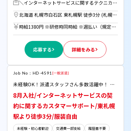
＼インターネットサービスに関するテクニカルサポート／ インターネットに関するお問合せ対応をお任せします！ まずはサービスについて 「知る」ことからスタートします◎ お問合わせ例・・ 「Wi-Fiの繋ぎ方を教えて欲しい」 「PC初期設定を教えて欲しい」 「PCのセキュリティソフトを作動させたい」など ／ 研修充実！ しっかりとしたフォロー体制あり◎ ＼ 【研修期間】 座学研修：14日(平日のみ) OJT：6日(シフト制)
北海道 札幌市白石区 東札幌駅 徒歩3分 (札幌市営東西線)
時給1380円 ※研修時同時給 ※週払い（規定あり）利用OK！（但し、週払い制度は初回2ヵ月間のみ、3ヵ月目以降は月払い制になります。利用についてはご本人様からお仕事紹介時に申請があった場合のみとなります。）
応募する
詳細をみる
Job No：HD-4591
[
一般派遣
]
未経験OK！派遣スタッフさん多数活躍中！ 〇社内コンビニあり 〇社員食堂(300～500円程度)あり 〇回廊に設けたリフレッシュエリア＆中庭あり 〇充電用コンセント・無料Wi-Fiあり 〇近くにはショッピングセンターあり
8月入社/インターネットサービスの契
約に関するカスタマーサポート/東札幌
駅より徒歩3分/服装自由
未経験・初心者歓迎
交通費一部支給
履歴書不要