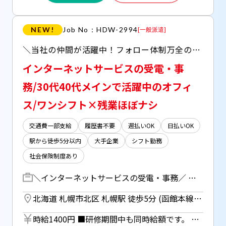
NEW!
Job No：HDW-2994
[
一般派遣
]
＼当社の仲間が活躍中！フォロー体制万全のコールセンター／ ○日払い(JOBPAY)OK ○休憩室完備 ○フリーWi-Fiあり ○ロッカールームあり ○年末年始休みあり ○希望休は月5日まで相談可(状況による)
インターネットサービスの受電・事
務/30代40代メインで活躍中のオフィ
ス/ワンシフト×残業ほぼナシ
交通費一部支給
履歴書不要
週払いOK
日払いOK
駅から徒歩5分以内
大手企業
シフト勤務
社会保険制度あり
＼インターネットサービスの受電・事務／ インターネットサービスプロバイダに関する受電業務・事務処理業務をお任せします！ (1)受電業務 ・代理店担当者、他部署、エンドユーザーからのインターネットサービスプロバイダに関するお問合せ対応 (2)事務処理業務 ・インターネットサービスプロバイダに関する申込処理、支払方法や契約情報の登録変更処理など ・申込や取次の不備などに関する発信業務 ／ 段階を踏んで業務を覚えていただくのでご安心ください！ ＼ 例・・ 「インターネットサービスプロバイダを転居先で申し込んだが、引っ越しはまだなので現住所に会員証を送ってほしい」 「システムからの申込取次時にエラーとなるので、なぜエラーになっているか教えてほしい」 「工事情報をお客様に伝えてほしいので、個人向け窓口に取次いでほしい」 など 【研修期間】 ・座学研修：8月17日～8月24日 ・ＲＰ：8月25日～8月28日 ・ＯＪＴ ：8月31日～9月18日
北海道 札幌市北区 札幌駅 徒歩5分 (函館本線) ／ さっぽろ駅 徒歩5分 (札幌市営南北線) ／ さっぽろ駅 徒歩5分 (札幌市営東豊線)
時給1400円 ■研修期間中も同時給額です。 ■日払いOK（所定労働時間の80％迄） ■給与は月1回の銀行振込となりますが、「JOBPAY（ジョブペイ）」の利用で就業当日に給料相当額の一部をセブン銀行や三菱UFJ銀行、コンビニ等のATMから受け取る事が可能です！ ◎『JOBPAY』の詳細は登録時または当社HPで！