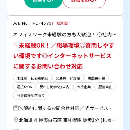
Job No：HD-4593
[
一般派遣
]
オフィスワーク未経験の方も大歓迎！ 〇社内コンビニあり 〇社員食堂(300～500円程度)あり 〇回廊に設けたリフレッシュエリア＆中庭あり 〇充電用コンセント・無料Wi-Fiあり 〇近くにはショッピングセンターあり
＼未経験OK！／職場環境◎質問しやす
い環境です◎インターネットサービス
に関するお問い合わせ対応
未経験・初心者歓迎
交通費一部支給
履歴書不要
週払いOK
駅から徒歩5分以内
大手企業
服装自由
社会保険制度あり
＼解約に関するお問合せ対応／ 光サービスご利用中のお客様から解約に関するお問い合せ対応をお任せします！ 具体的には・・・ 解約意向のお客様に対して、利用ニーズのヒアリング、キャンペーン等のご案内を行い解約を抑止していただきます。 ・対応履歴の専用システムへの入力 ・契約内容変更 ・解約時のシステム処理 など ／ サポートするリーダーやSVが居るので困ったことがあればスグに聞ける環境です♪ ＼ 【研修期間】 座学研修：14日 OJT：6日
北海道 札幌市白石区 東札幌駅 徒歩3分 (札幌市営東西線)