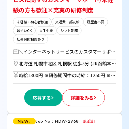
験の方も歓迎×充実の研修制度
未経験・初心者歓迎
交通費一部支給
履歴書不要
週払いOK
大手企業
シフト勤務
社会保険制度あり
＼インターネットサービスのカスタマーサポート／ インターネットサービスに関するカスタマーサポートをお任せします！ ・各種申込受付 ・契約プラン内容確認・変更 ・サービス概要説明 ・付加サービス案内 ・解約受付・抑止 ・専用端末への履歴データ処理 など 【研修期間】 1ヶ月程度 09:45～18:15(平日のみ)
北海道 札幌市北区 札幌駅 徒歩5分 (JR函館本線) ／ さっぽろ駅 徒歩5分 (札幌市営南北線) ／ さっぽろ駅 徒歩5分 (札幌市営東豊線)
時給1300円 ※研修期間中の時給：1250円 ※週払い（規定あり）利用OK！（但し、週払い制度は初回2ヵ月間のみ、3ヵ月目以降は月払い制になります。利用についてはご本人様からお仕事紹介時に申請があった場合のみとなります。）
応募する
詳細をみる
NEW!
Job No：HDW-2968
[
一般派遣
]