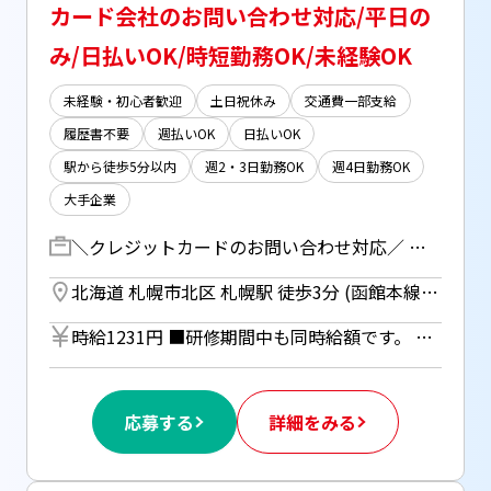
カード会社のお問い合わせ対応/平日の
み/日払いOK/時短勤務OK/未経験OK
未経験・初心者歓迎
土日祝休み
交通費一部支給
履歴書不要
週払いOK
日払いOK
駅から徒歩5分以内
週2・3日勤務OK
週4日勤務OK
大手企業
＼クレジットカードのお問い合わせ対応／ カードの入会・退会申込み受付､住所変更の受付､請求金額の照会など､各種お問合せ対応・データ入力をお任せします！ 例・・ 「退会手続きをお願いしたいのですが」 「引越しをしたので住所変更をお願いしたいのですが」 「今月の請求額の確認をしたいのですが」 など 【研修期間】 入社：8/19(13:30～16:15) ※入社手続きのみ 座学：8/20～9/3(13:00～17:00) OJT：9/4～9/18(シフト制)
北海道 札幌市北区 札幌駅 徒歩3分 (函館本線) ／ さっぽろ駅 徒歩5分 (札幌市営南北線) ／ さっぽろ駅 徒歩5分 (札幌市営東豊線)
時給1231円 ■研修期間中も同時給額です。 ■日払いOK（所定労働時間の80％迄） ■給与は月1回の銀行振込となりますが、「JOBPAY（ジョブペイ）」の利用で就業当日に給料相当額の一部をセブン銀行や三菱UFJ銀行、コンビニ等のATMから受け取る事が可能です！ ◎『JOBPAY』の詳細は登録時または当社HPで！
応募する
詳細をみる