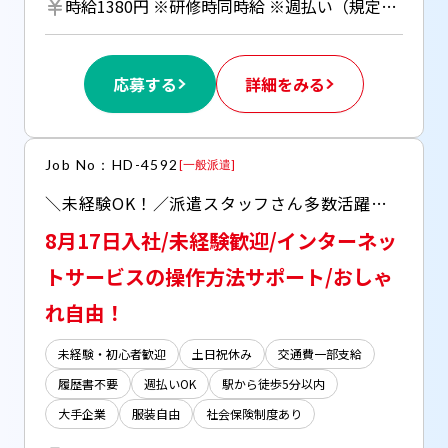
時給1380円 ※研修時同時給 ※週払い（規定あり）利用OK！（但し、週払い制度は初回2ヵ月間のみ、3ヵ月目以降は月払い制になります。利用についてはご本人様からお仕事紹介時に申請があった場合のみとなります。）
応募する
詳細をみる
Job No：HD-4592
[
一般派遣
]
＼未経験OK！／派遣スタッフさん多数活躍中のコールセンターでのお仕事です！ 〇社内コンビニあり 〇社員食堂(300～500円程度)あり 〇回廊に設けたリフレッシュエリア＆中庭あり 〇充電用コンセント・無料Wi-Fiあり 〇近くにはショッピングセンターあり
8月17日入社/未経験歓迎/インターネッ
トサービスの操作方法サポート/おしゃ
れ自由！
未経験・初心者歓迎
土日祝休み
交通費一部支給
履歴書不要
週払いOK
駅から徒歩5分以内
大手企業
服装自由
社会保険制度あり