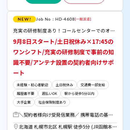
NEW!
Job No：HD-4608
[
一般派遣
]
充実の研修制度あり！コールセンターでのオシゴト 〇日払い(JOBPAYサービス)対応 〇土日祝休み 〇休憩室完備 〇インセンティブ制度あり
9月8日スタート/土日祝休み×17:45の
ワンシフト/充実の研修制度で事前の知
識不要/アンテナ設置の契約者向けサポ
ート
未経験・初心者歓迎
土日祝休み
交通費一部支給
履歴書不要
週払いOK
駅から徒歩5分以内
大手企業
社会保険制度あり
＼契約者様向け受発信業務／ 携帯電話の基地局を設置している契約者向けのお問合せ対応をお任せします！ ▼受信 ・契約内容に関するお問合せ対応 ・不具合に関するお問合わせ対応 ・取次ぎ対応 ▼発信 ・氏名変更や住所移転等の書類不備チェック ・書類返送無し、振込不能等の状況確認 【研修期間】 ＜導入研修＞ 日程：9/8 時間：10:00～17:00 ＜座学・OJT＞ 期間：9/9～9/30 時間：09:00～17:45 ＜座学・OJT＞ 期間：10/2～ 時間：08:45～17:45 ※10/お休み
北海道 札幌市北区 札幌駅 徒歩5分 (JR函館本線) ／ さっぽろ駅 徒歩5分 (札幌市営南北線) ／ 北１２条駅 徒歩5分 (札幌市営南北線)