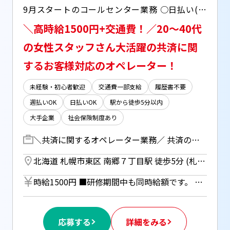
9月スタートのコールセンター業務 ○日払い(JOBPAY)OK ○日曜日固定休 ○休憩室(冷蔵庫・レンジ・ＴＶ・自販機有)完備 ○個人ロッカー完備 ○ビル周辺にはコンビニや飲食店あり
＼高時給1500円+交通費！／20～40代
の女性スタッフさん大活躍の共済に関
するお客様対応のオペレーター！
未経験・初心者歓迎
交通費一部支給
履歴書不要
週払いOK
日払いOK
駅から徒歩5分以内
大手企業
社会保険制度あり
＼共済に関するオペレーター業務／ 共済の契約者様からのお問い合わせ対応をお任せします！ ・契約者様に送付される控除証明書について ・契約照会、登録情報の変更 ・解約等 など 例・・ 「転居したので住所を変更をしたい」 「口座変更の手続き方法を教えてほしい」 ／ 基礎から研修をスタートし段階を踏んで業務になれていきます♪ ＼ 【研修期間】 9/1～10/14 08:45～18:05
北海道 札幌市東区 南郷７丁目駅 徒歩5分 (札幌市営東西線) ／ 南郷１３丁目駅 徒歩8分 (札幌市営東西線)
時給1500円 ■研修期間中も同時給額です。 ■日払いOK（所定労働時間の80％迄） ■給与は月1回の銀行振込となりますが、「JOBPAY（ジョブペイ）」の利用で就業当日に給料相当額の一部をセブン銀行や三菱UFJ銀行、コンビニ等のATMから受け取る事が可能です！ ◎『JOBPAY』の詳細は登録時または当社HPで！
応募する
詳細をみる