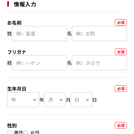
情報入力
お名前
必須
姓
名
フリガナ
必須
姓
名
生年月日
必須
年
月
日
年
月
日
性別
必須
男性
女性