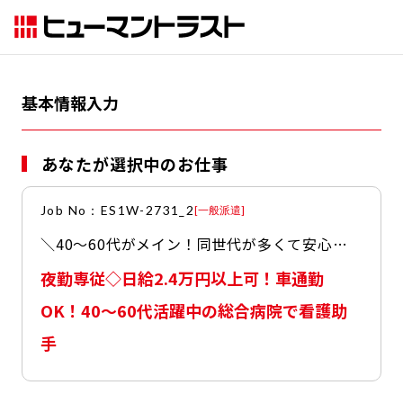
基本情報入力
あなたが選択中のお仕事
Job No：ES1W-2731_2
[
一般派遣
]
＼40～60代がメイン！同世代が多くて安心♪
／ ◆夜勤1回2.4万円～ ◆週1～2日・副業歓迎
夜勤専従◇日給2.4万円以上可！車通勤
◆無料駐車場完備で便利 ◆残業なし＆定時退勤
◎ 深夜手当で効率よく稼げるのが魅力！ ブラ
OK！40～60代活躍中の総合病院で看護助
ンク不問！週1日～・Wワークで安定収入目指
手
せます